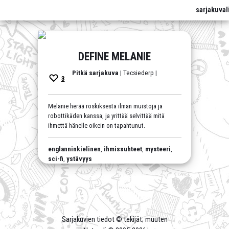
sarjakuval
DEFINE MELANIE
Pitkä sarjakuva
| Tecsiederp |
3
Melanie herää roskiksesta ilman muistoja ja
robottikäden kanssa, ja yrittää selvittää mitä
ihmettä hänelle oikein on tapahtunut.
englanninkielinen
,
ihmissuhteet
,
mysteeri
,
sci-fi
,
ystävyys
Sarjakuvien tiedot © tekijät; muuten