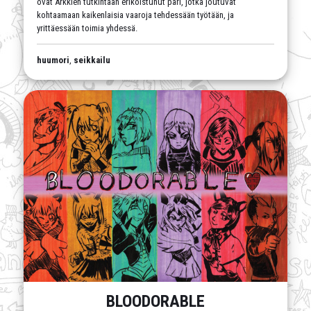
ovat Arkkien tutkintaan erikoistunut pari, jotka joutuvat
kohtaamaan kaikenlaisia vaaroja tehdessään työtään, ja
yrittäessään toimia yhdessä.
huumori
,
seikkailu
BLOODORABLE