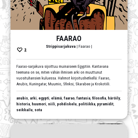
FAARAO
Strippisarjakuva
| Faarao |
3
Faarao-sarjakuva sijoittuu muinaiseen Egyptiin. Kantavana
teemana on se, miten vähän ihmisen arki on muuttunut
vuosituhansien kuluessa. Hahmot kirjoitushetkellä: Faarao,
Anubis, Kuningatar, Muumio, Sfinksi, Skarabee ja Krokotiili.
anubis
,
arki
,
egypti
,
elämä
,
faarao
,
fantasia
,
filosofia
,
häröily
,
historia
,
huumori
,
niili
,
pohdiskelu
,
politiikka
,
pyramidit
,
seikkailu
,
sota