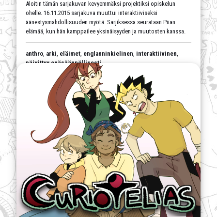
Aloitin tämän sarjakuvan kevyemmäksi projektiksi opiskelun
ohelle. 16.11.2015 sarjakuva muuttui interaktiiviseksi
äänestysmahdollisuuden myötä. Sarjiksessa seurataan Piian
elämää, kun hän kamppailee yksinäisyyden ja muutosten kanssa.
anthro
,
arki
,
eläimet
,
englanninkielinen
,
interaktiivinen
,
päivittyy epäsäännöllisesti