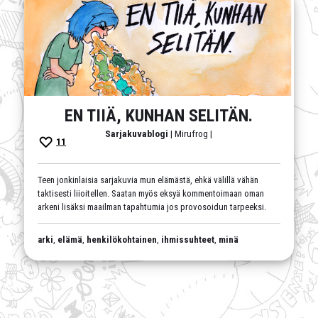
EN TIIÄ, KUNHAN SELITÄN.
Sarjakuvablogi
| Mirufrog |
11
Teen jonkinlaisia sarjakuvia mun elämästä, ehkä välillä vähän
taktisesti liioitellen. Saatan myös eksyä kommentoimaan oman
arkeni lisäksi maailman tapahtumia jos provosoidun tarpeeksi.
arki
,
elämä
,
henkilökohtainen
,
ihmissuhteet
,
minä