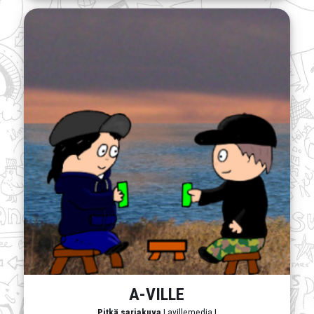
A-VILLE
Pitkä sarjakuva
| avillemedia |