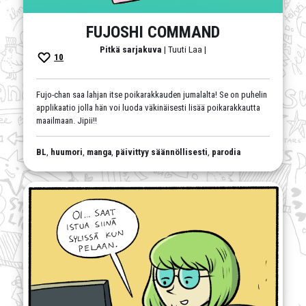
FUJOSHI COMMAND
Pitkä sarjakuva
| Tuuti Laa |
10
Fujo-chan saa lahjan itse poikarakkauden jumalalta! Se on puhelin
applikaatio jolla hän voi luoda väkinäisesti lisää poikarakkautta
maailmaan. Jipii!!
BL
,
huumori
,
manga
,
päivittyy säännöllisesti
,
parodia