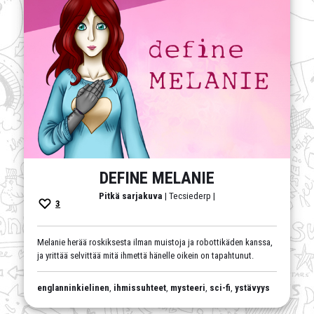
DEFINE MELANIE
Pitkä sarjakuva
| Tecsiederp |
3
Melanie herää roskiksesta ilman muistoja ja robottikäden kanssa,
ja yrittää selvittää mitä ihmettä hänelle oikein on tapahtunut.
englanninkielinen
,
ihmissuhteet
,
mysteeri
,
sci-fi
,
ystävyys