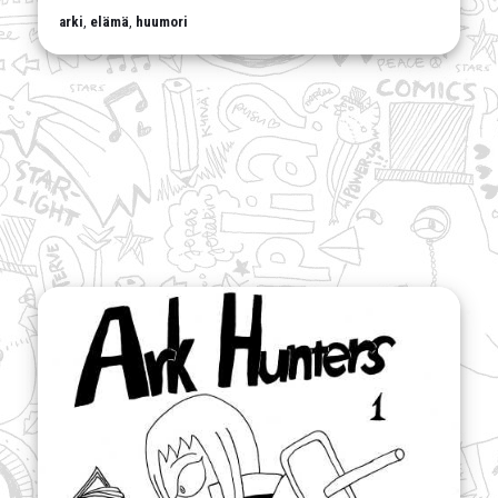
arki
,
elämä
,
huumori