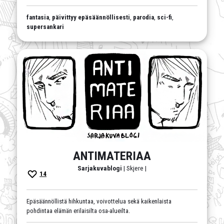
fantasia
,
päivittyy epäsäännöllisesti
,
parodia
,
sci-fi
,
supersankari
ANTIMATERIAA
Sarjakuvablogi
| Skjere |
14
Epäsäännöllistä hihkuntaa, voivottelua sekä kaikenlaista
pohdintaa elämän erilaisilta osa-alueilta.