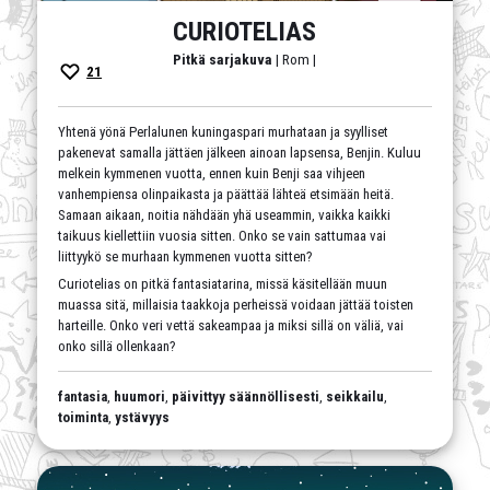
CURIOTELIAS
Pitkä sarjakuva
| Rom |
21
Yhtenä yönä Perlalunen kuningaspari murhataan ja syylliset
pakenevat samalla jättäen jälkeen ainoan lapsensa, Benjin. Kuluu
melkein kymmenen vuotta, ennen kuin Benji saa vihjeen
vanhempiensa olinpaikasta ja päättää lähteä etsimään heitä.
Samaan aikaan, noitia nähdään yhä useammin, vaikka kaikki
taikuus kiellettiin vuosia sitten. Onko se vain sattumaa vai
liittyykö se murhaan kymmenen vuotta sitten?
Curiotelias on pitkä fantasiatarina, missä käsitellään muun
muassa sitä, millaisia taakkoja perheissä voidaan jättää toisten
harteille. Onko veri vettä sakeampaa ja miksi sillä on väliä, vai
onko sillä ollenkaan?
fantasia
,
huumori
,
päivittyy säännöllisesti
,
seikkailu
,
toiminta
,
ystävyys