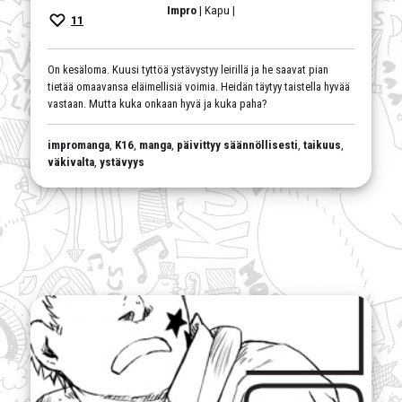
Impro
| Kapu |
11
On kesäloma. Kuusi tyttöä ystävystyy leirillä ja he saavat pian
tietää omaavansa eläimellisiä voimia. Heidän täytyy taistella hyvää
vastaan. Mutta kuka onkaan hyvä ja kuka paha?
impromanga
,
K16
,
manga
,
päivittyy säännöllisesti
,
taikuus
,
väkivalta
,
ystävyys