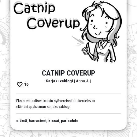
BL
,
filosofinen
,
pohdiskeleva
,
sci-fi
CATNIP COVERUP
Sarjakuvablogi
| Anna J. |
16
Eksistentiaalisen kriisin syövereissä uiskentelevan
elämäntapalusmun sarjakuvablogi.
elämä
,
harrasteet
,
kissat
,
parisuhde