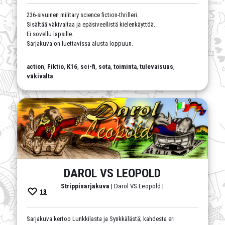
236-sivuinen military science fiction-thrilleri.
Sisältää väkivaltaa ja epäsiveellistä kielenkäyttöä.
Ei sovellu lapsille.
Sarjakuva on luettavissa alusta loppuun.
action
,
Fiktio
,
K16
,
sci-fi
,
sota
,
toiminta
,
tulevaisuus
,
väkivalta
DAROL VS LEOPOLD
Strippisarjakuva
| Darol VS Leopold |
13
Sarjakuva kertoo Lunkkilasta ja Synkkälästä; kahdesta eri