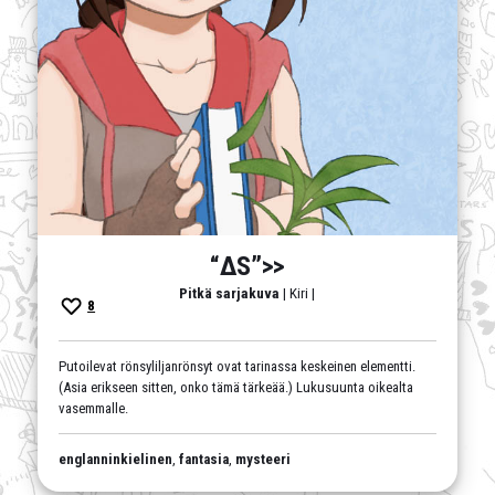
“ΔS”>>
Pitkä sarjakuva
| Kiri |
8
Putoilevat rönsyliljanrönsyt ovat tarinassa keskeinen elementti.
(Asia erikseen sitten, onko tämä tärkeää.) Lukusuunta oikealta
vasemmalle.
englanninkielinen
,
fantasia
,
mysteeri