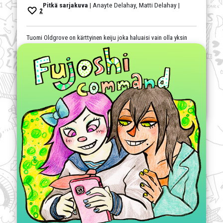
Pitkä sarjakuva
| Anayte Delahay, Matti Delahay |
2
Tuomi Oldgrove on kärttyinen keiju joka haluaisi vain olla yksin
ihmisten keskellä ja valittaa. Feral Gentry on tarina kauniista
keijuista ja heidän pitkistä kaunoistaan, murhista, muutoksesta ja
muutosvastarinnasta. Päivittyy keskiviikkoisin mahdollisuuksien
mukaan.
draama
,
englanninkielinen
,
fantasia
,
murhamysteeri
,
politiikka
,
uuskumma