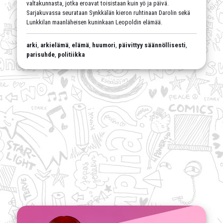
valtakunnasta, jotka eroavat toisistaan kuin yö ja päivä.
Sarjakuvassa seurataan Synkkälän kieron ruhtinaan Darolin sekä
Lunkkilan maanläheisen kuninkaan Leopoldin elämää.
arki
,
arkielämä
,
elämä
,
huumori
,
päivittyy säännöllisesti
,
parisuhde
,
politiikka