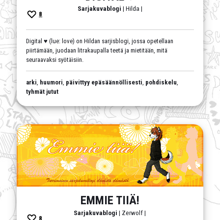
Sarjakuvablogi
| Hilda |
8
Digital ♥ (lue: love) on Hildan sarjisblogi, jossa opetellaan
piirtämään, juodaan litrakaupalla teetä ja mietitään, mitä
seuraavaksi syötäisiin.
arki
,
huumori
,
päivittyy epäsäännöllisesti
,
pohdiskelu
,
tyhmät jutut
EMMIE TIIÄ!
Sarjakuvablogi
| Zerwolf |
8