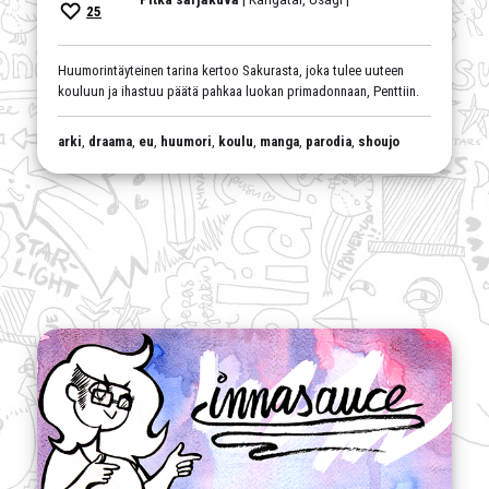
25
Huumorintäyteinen tarina kertoo Sakurasta, joka tulee uuteen
kouluun ja ihastuu päätä pahkaa luokan primadonnaan, Penttiin.
arki
,
draama
,
eu
,
huumori
,
koulu
,
manga
,
parodia
,
shoujo