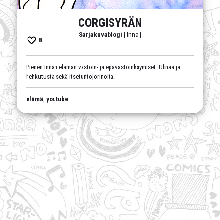
CORGISYRÄN
Sarjakuvablogi
| Inna |
8
Pienen Innan elämän vastoin- ja epävastoinkäymiset. Ulinaa ja
hehkutusta sekä itsetuntojorinoita.
elämä
,
youtube