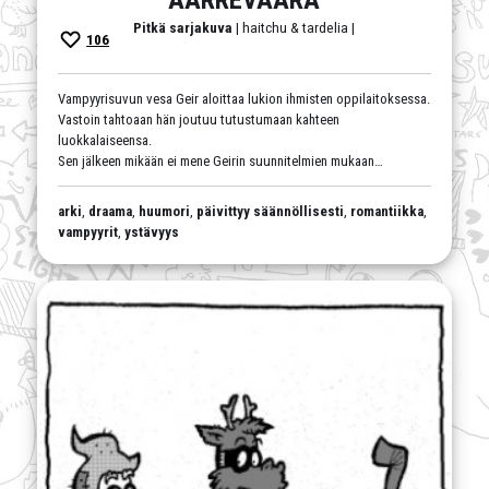
Pitkä sarjakuva
| haitchu & tardelia |
106
Vampyyrisuvun vesa Geir aloittaa lukion ihmisten oppilaitoksessa.
Vastoin tahtoaan hän joutuu tutustumaan kahteen
luokkalaiseensa.
Sen jälkeen mikään ei mene Geirin suunnitelmien mukaan…
arki
,
draama
,
huumori
,
päivittyy säännöllisesti
,
romantiikka
,
vampyyrit
,
ystävyys