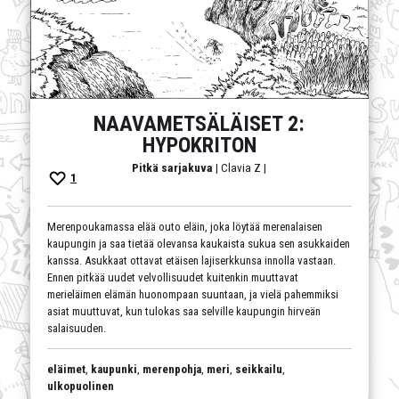
NAAVAMETSÄLÄISET 2:
HYPOKRITON
Pitkä sarjakuva
| Clavia Z |
1
Merenpoukamassa elää outo eläin, joka löytää merenalaisen
kaupungin ja saa tietää olevansa kaukaista sukua sen asukkaiden
kanssa. Asukkaat ottavat etäisen lajiserkkunsa innolla vastaan.
Ennen pitkää uudet velvollisuudet kuitenkin muuttavat
merieläimen elämän huonompaan suuntaan, ja vielä pahemmiksi
asiat muuttuvat, kun tulokas saa selville kaupungin hirveän
salaisuuden.
eläimet
,
kaupunki
,
merenpohja
,
meri
,
seikkailu
,
ulkopuolinen