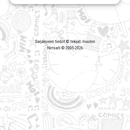
Sarjakuvien tiedot © tekijät; muuten
Netsarli © 2005-
2026