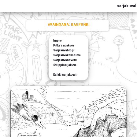
sarjakuval
AVAINSANA:
KAUPUNKI
Impro
Pitkä sarjakuva
Sarjakuvablogi
Sarjakuvakokoelma
Sarjakuvanovelli
Strippisarjakuva
Kaikki sarjakuvat