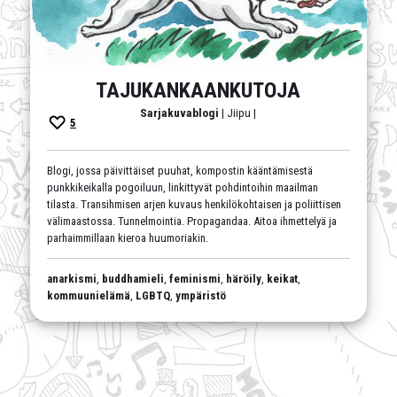
TAJUKANKAANKUTOJA
Sarjakuvablogi
| Jiipu |
5
Blogi, jossa päivittäiset puuhat, kompostin kääntämisestä
punkkikeikalla pogoiluun, linkittyvät pohdintoihin maailman
tilasta. Transihmisen arjen kuvaus henkilökohtaisen ja poliittisen
välimaastossa. Tunnelmointia. Propagandaa. Aitoa ihmettelyä ja
parhaimmillaan kieroa huumoriakin.
anarkismi
,
buddhamieli
,
feminismi
,
häröily
,
keikat
,
kommuunielämä
,
LGBTQ
,
ympäristö