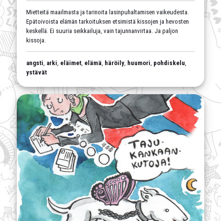
Mietteitä maailmasta ja tarinoita lasinpuhaltamisen vaikeudesta.
Epätoivoista elämän tarkoituksen etsimistä kissojen ja hevosten
keskellä. Ei suuria seikkailuja, vain tajunnanvirtaa. Ja paljon
kissoja.
angsti
,
arki
,
eläimet
,
elämä
,
häröily
,
huumori
,
pohdiskelu
,
ystävät