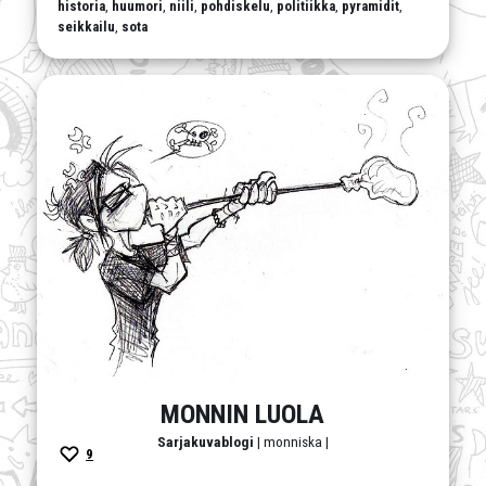
historia
,
huumori
,
niili
,
pohdiskelu
,
politiikka
,
pyramidit
,
seikkailu
,
sota
MONNIN LUOLA
Sarjakuvablogi
| monniska |
9