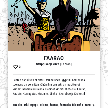
FAARAO
Strippisarjakuva
| Faarao |
3
Faarao-sarjakuva sijoittuu muinaiseen Egyptiin. Kantavana
teemana on se, miten vähän ihmisen arki on muuttunut
vuosituhansien kuluessa. Hahmot kirjoitushetkellä: Faarao,
Anubis, Kuningatar, Muumio, Sfinksi, Skarabee ja Krokotiili.
anubis
,
arki
,
egypti
,
elämä
,
faarao
,
fantasia
,
filosofia
,
häröily
,