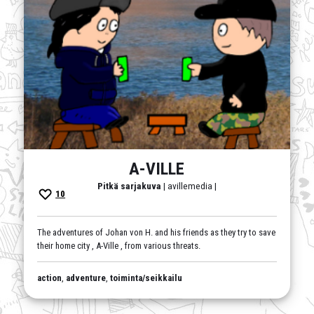
A-VILLE
Pitkä sarjakuva
| avillemedia |
10
The adventures of Johan von H. and his friends as they try to save
their home city , A-Ville , from various threats.
action
,
adventure
,
toiminta/seikkailu