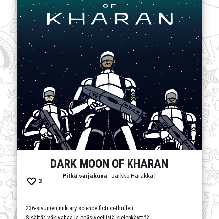
DARK MOON OF KHARAN
Pitkä sarjakuva
| Jarkko Harakka |
3
236-sivuinen military science fiction-thrilleri.
Sisältää väkivaltaa ja epäsiveellistä kielenkäyttöä.