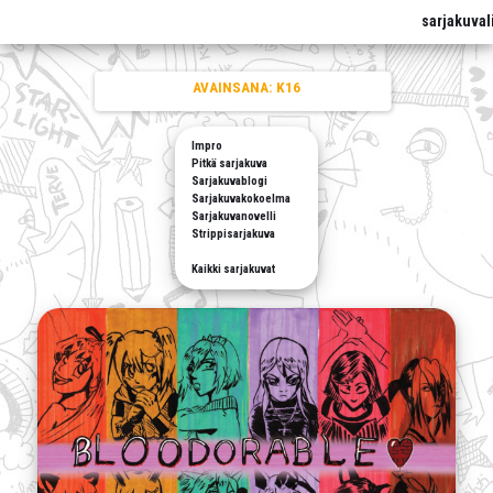
sarjakuval
AVAINSANA:
K16
Impro
Pitkä sarjakuva
Sarjakuvablogi
Sarjakuvakokoelma
Sarjakuvanovelli
Strippisarjakuva
Kaikki sarjakuvat