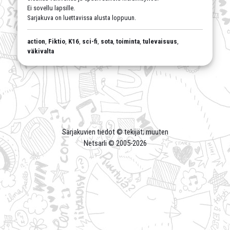
Ei sovellu lapsille.
Sarjakuva on luettavissa alusta loppuun.
action
,
Fiktio
,
K16
,
sci-fi
,
sota
,
toiminta
,
tulevaisuus
,
väkivalta
Sarjakuvien tiedot © tekijät; muuten
Netsarli © 2005-
2026