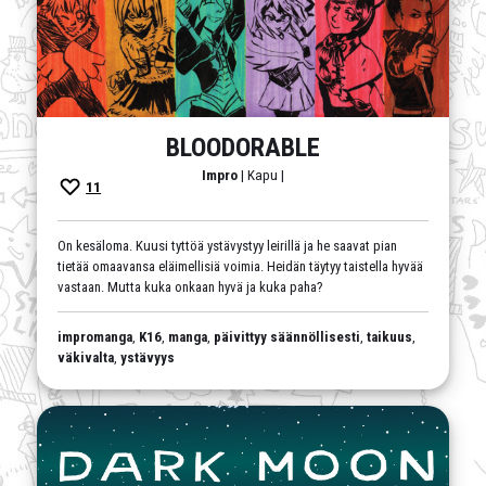
BLOODORABLE
Impro
| Kapu |
11
On kesäloma. Kuusi tyttöä ystävystyy leirillä ja he saavat pian
tietää omaavansa eläimellisiä voimia. Heidän täytyy taistella hyvää
vastaan. Mutta kuka onkaan hyvä ja kuka paha?
impromanga
,
K16
,
manga
,
päivittyy säännöllisesti
,
taikuus
,
väkivalta
,
ystävyys