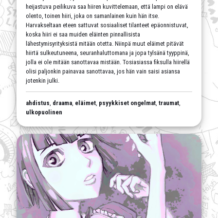
heijastuva peilikuva saa hiiren kuvittelemaan, että lampi on elävä
olento, toinen hiiri, joka on samanlainen kuin hän itse.
Harvakseltaan eteen sattuvat sosiaaliset tilanteet epäonnistuvat,
koska hiiri ei saa muiden eläinten pinnallisista
lähestymisyrityksistä mitään otetta. Niinpä muut eläimet pitävät
hiirtä sulkeutuneena, seuranhaluttomana ja jopa tylsänä tyyppinä,
jolla ei ole mitään sanottavaa mistään. Tosiasiassa fiksulla hiirellä
olisi paljonkin painavaa sanottavaa, jos hän vain saisi asiansa
jotenkin julki.
ahdistus
,
draama
,
eläimet
,
psyykkiset ongelmat
,
traumat
,
ulkopuolinen