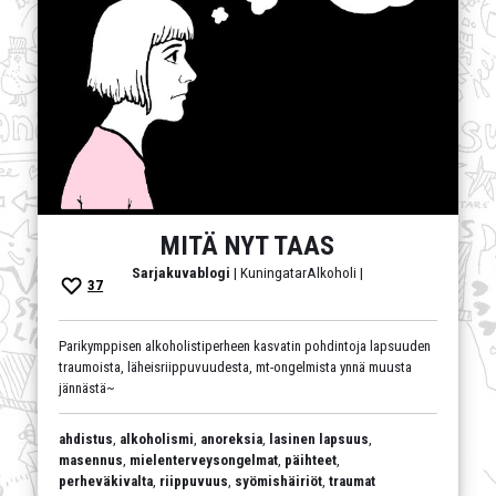
MITÄ NYT TAAS
Sarjakuvablogi
| KuningatarAlkoholi |
37
Parikymppisen alkoholistiperheen kasvatin pohdintoja lapsuuden
traumoista, läheisriippuvuudesta, mt-ongelmista ynnä muusta
jännästä~
ahdistus
,
alkoholismi
,
anoreksia
,
lasinen lapsuus
,
masennus
,
mielenterveysongelmat
,
päihteet
,
perheväkivalta
,
riippuvuus
,
syömishäiriöt
,
traumat