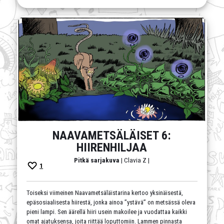
NAAVAMETSÄLÄISET 6:
HIIRENHILJAA
Pitkä sarjakuva
| Clavia Z |
1
Toiseksi viimeinen Naavametsäläistarina kertoo yksinäisestä,
epäsosiaalisesta hiirestä, jonka ainoa ”ystävä” on metsässä oleva
pieni lampi. Sen äärellä hiiri usein makoilee ja vuodattaa kaikki
omat ajatuksensa, joita riittää loputtomiin. Lammen pinnasta