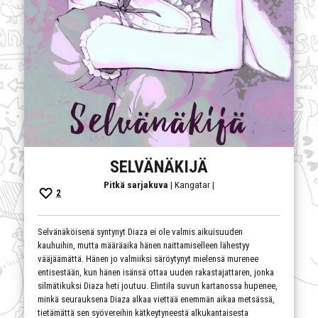
SELVÄNÄKIJÄ
Pitkä sarjakuva
| Kangatar |
2
Selvänäköisenä syntynyt Diaza ei ole valmis aikuisuuden
kauhuihin, mutta määräaika hänen naittamiselleen lähestyy
vääjäämättä. Hänen jo valmiiksi säröytynyt mielensä murenee
entisestään, kun hänen isänsä ottaa uuden rakastajattaren, jonka
silmätikuksi Diaza heti joutuu. Elintila suvun kartanossa hupenee,
minkä seurauksena Diaza alkaa viettää enemmän aikaa metsässä,
tietämättä sen syövereihin kätkeytyneestä alkukantaisesta