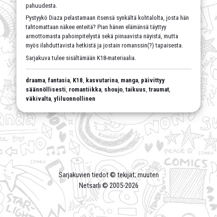
pahuudesta.
Pystyykö Diaza pelastamaan itsensä synkältä kohtalolta, josta hän
tahtomattaan näkee enteitä? Pian hänen elämänsä täyttyy
armottomasta pahoinpitelystä sekä piinaavista näyistä, mutta
myös ilahduttavista hetkistä ja jostain romanssin(?) tapaisesta.
Sarjakuva tulee sisältämään K18-materiaalia.
draama
,
fantasia
,
K18
,
kasvutarina
,
manga
,
päivittyy
säännöllisesti
,
romantiikka
,
shoujo
,
taikuus
,
traumat
,
väkivalta
,
yliluonnollinen
Sarjakuvien tiedot © tekijät; muuten
Netsarli © 2005-
2026