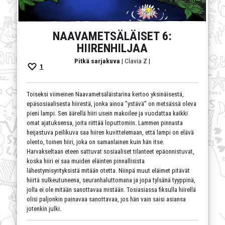
NAAVAMETSÄLÄISET 6:
HIIRENHILJAA
Pitkä sarjakuva
| Clavia Z |
1
Toiseksi viimeinen Naavametsäläistarina kertoo yksinäisestä,
epäsosiaalisesta hiirestä, jonka ainoa ”ystävä” on metsässä oleva
pieni lampi. Sen äärellä hiiri usein makoilee ja vuodattaa kaikki
omat ajatuksensa, joita riittää loputtomiin. Lammen pinnasta
heijastuva peilikuva saa hiiren kuvittelemaan, että lampi on elävä
olento, toinen hiiri, joka on samanlainen kuin hän itse.
Harvakseltaan eteen sattuvat sosiaaliset tilanteet epäonnistuvat,
koska hiiri ei saa muiden eläinten pinnallisista
lähestymisyrityksistä mitään otetta. Niinpä muut eläimet pitävät
hiirtä sulkeutuneena, seuranhaluttomana ja jopa tylsänä tyyppinä,
jolla ei ole mitään sanottavaa mistään. Tosiasiassa fiksulla hiirellä
olisi paljonkin painavaa sanottavaa, jos hän vain saisi asiansa
jotenkin julki.