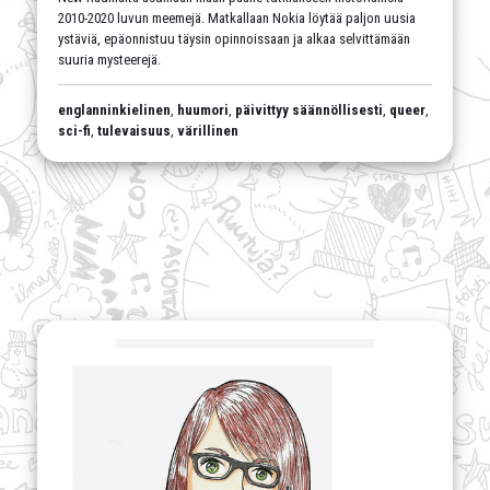
2010-2020 luvun meemejä. Matkallaan Nokia löytää paljon uusia
ystäviä, epäonnistuu täysin opinnoissaan ja alkaa selvittämään
suuria mysteerejä.
englanninkielinen
,
huumori
,
päivittyy säännöllisesti
,
queer
,
sci-fi
,
tulevaisuus
,
värillinen