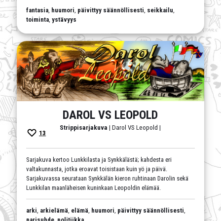
fantasia
,
huumori
,
päivittyy säännöllisesti
,
seikkailu
,
toiminta
,
ystävyys
DAROL VS LEOPOLD
Strippisarjakuva
| Darol VS Leopold |
13
Sarjakuva kertoo Lunkkilasta ja Synkkälästä; kahdesta eri
valtakunnasta, jotka eroavat toisistaan kuin yö ja päivä.
Sarjakuvassa seurataan Synkkälän kieron ruhtinaan Darolin sekä
Lunkkilan maanläheisen kuninkaan Leopoldin elämää.
arki
,
arkielämä
,
elämä
,
huumori
,
päivittyy säännöllisesti
,
parisuhde
,
politiikka