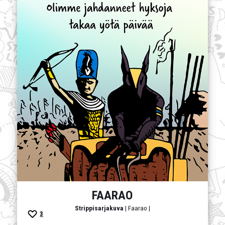
FAARAO
Strippisarjakuva
| Faarao |
3