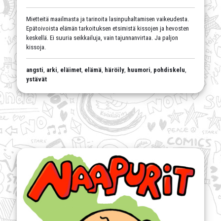
Mietteitä maailmasta ja tarinoita lasinpuhaltamisen vaikeudesta.
Epätoivoista elämän tarkoituksen etsimistä kissojen ja hevosten
keskellä. Ei suuria seikkailuja, vain tajunnanvirtaa. Ja paljon
kissoja.
angsti
,
arki
,
eläimet
,
elämä
,
häröily
,
huumori
,
pohdiskelu
,
ystävät