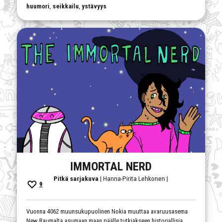
huumori
,
seikkailu
,
ystävyys
IMMORTAL NERD
Pitkä sarjakuva
| Hanna-Pirita Lehkonen |
9
Vuonna 4062 muunsukupuolinen Nokia muuttaa avaruusasema
New Raumalta asumaan maan päälle tutkiakseen historiallisia