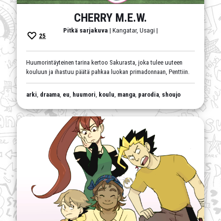
CHERRY M.E.W.
Pitkä sarjakuva
| Kangatar, Usagi |
25
Huumorintäyteinen tarina kertoo Sakurasta, joka tulee uuteen
kouluun ja ihastuu päätä pahkaa luokan primadonnaan, Penttiin.
arki
,
draama
,
eu
,
huumori
,
koulu
,
manga
,
parodia
,
shoujo