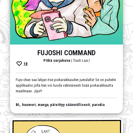
FUJOSHI COMMAND
Pitkä sarjakuva
| Tuuti Laa |
10
Fujo-chan saa lahjan itse poikarakkauden jumalalta! Se on puhelin
applikaatio jolla hän voi luoda väkinäisesti lisää poikarakkautta
maailmaan. Jipii!!
BL
,
huumori
,
manga
,
päivittyy säännöllisesti
,
parodia