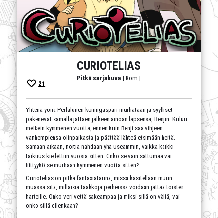
CURIOTELIAS
Pitkä sarjakuva
| Rom |
21
Yhtenä yönä Perlalunen kuningaspari murhataan ja syylliset
pakenevat samalla jättäen jälkeen ainoan lapsensa, Benjin. Kuluu
melkein kymmenen vuotta, ennen kuin Benji saa vihjeen
vanhempiensa olinpaikasta ja päättää lähteä etsimään heitä.
Samaan aikaan, noitia nähdään yhä useammin, vaikka kaikki
taikuus kiellettiin vuosia sitten. Onko se vain sattumaa vai
liittyykö se murhaan kymmenen vuotta sitten?
Curiotelias on pitkä fantasiatarina, missä käsitellään muun
muassa sitä, millaisia taakkoja perheissä voidaan jättää toisten
harteille. Onko veri vettä sakeampaa ja miksi sillä on väliä, vai
onko sillä ollenkaan?