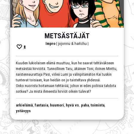
METSÄSTÄJÄT
Impro
| jojonnu & haitchu |
8
Kuuden lukiolaisen elämä muuttuu, kun he saavat tehtäväkseen
metsästää hirviöitä. Tunnollinen Taru, äkäinen Toni, iloinen Minttu,
naistennaurattaja Pasi, viileä Lumi ja välinpitämätön Kai tuskin
tuntevat toisiaan, kun heidän on jo taisteltava yhdessä.
Onko nuorista hoitamaan tehtävää, johon ei edes poliisia tahdota
sotkea? Ja mistä ihmeestä hirviöt oikein tulevat?
arkielämä
,
fantasia
,
huumori
,
hyvä vs. paha
,
toiminta
,
ystävyys