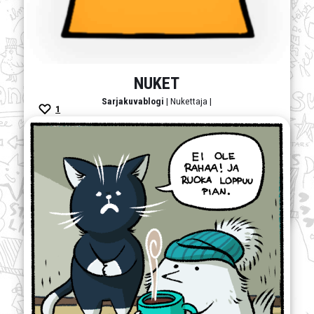
NUKET
Sarjakuvablogi
| Nukettaja |
1
Strippisarja nukke-elämästä laajan keinotekoishenkilögallerian
esittämänä.
arki
,
draama
,
elämä
,
filosofia
,
huumori
,
kauhu
,
nuketus
,
politiikka
,
sanataide
,
strippi