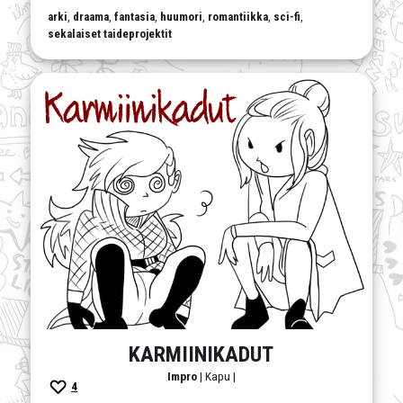
arki
,
draama
,
fantasia
,
huumori
,
romantiikka
,
sci-fi
,
sekalaiset taideprojektit
KARMIINIKADUT
Impro
| Kapu |
4