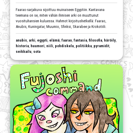
Faarao-sarjakuva sijoittuu muinaiseen Egyptiin. Kantavana
teemana on se, miten vähän ihmisen arki on muuttunut
vuosituhansien kuluessa. Hahmot kirjoitushetkellä: Faarao,
Anubis, Kuningatar, Muumio, Sfinksi, Skarabee ja Krokotiili.
anubis
,
arki
,
egypti
,
elämä
,
faarao
,
fantasia
,
filosofia
,
häröily
,
historia
,
huumori
,
niili
,
pohdiskelu
,
politiikka
,
pyramidit
,
seikkailu
,
sota