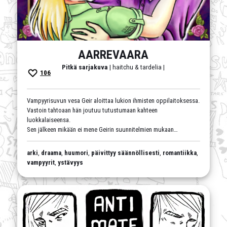
AARREVAARA
Pitkä sarjakuva
| haitchu & tardelia |
106
Vampyyrisuvun vesa Geir aloittaa lukion ihmisten oppilaitoksessa.
Vastoin tahtoaan hän joutuu tutustumaan kahteen
luokkalaiseensa.
Sen jälkeen mikään ei mene Geirin suunnitelmien mukaan…
arki
,
draama
,
huumori
,
päivittyy säännöllisesti
,
romantiikka
,
vampyyrit
,
ystävyys