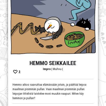
Uusille paholaiskokelaille on aina tarvetta varsinkin, kun heidän
johtajansa Ylin on aktiivinen harventamaan hänen mielestään
kelvottomia tapauksia. Harmiton piru -sarjakuva seuraa heistä
tuoreimman kokelaan koetuksia.
draama
,
huumori
,
ihmissuhteet
,
K18
,
väkivalta
HEMMO SEIKKAILEE
Impro
| Muhvu |
3
Hemmo aikoo saavuttaa elämässään jotain, ja päättää leipoa
maailman pisimmän pullan. Vaan maailman pisimmän pullan
leipojan tittelistä taistelee moni muukin naapuri. Miten käy
hemmon ja pullan?