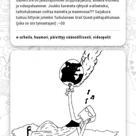
Gamers life on jatkuvajuoninen strippisarjakuva, aiheena e-urheilu
ja videopelaaminen. Joukko kavereita ryhtyvät e-atleeteiksi,
tarkoituksenaan voittaa mainetta ja mammonaa?!? Sarjakuva
tuntuu liittyvän jotenkin Turkulaiseen Grail Quest-pelitapahtumaan
(joka on siis työnantajani) :—DD
e-urheilu
,
huumori
,
päivittyy säännöllisesti
,
videopelit