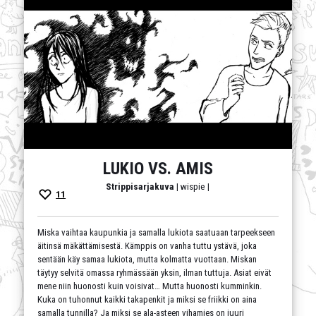
LUKIO VS. AMIS
Strippisarjakuva
| wispie |
11
Miska vaihtaa kaupunkia ja samalla lukiota saatuaan tarpeekseen
äitinsä mäkättämisestä. Kämppis on vanha tuttu ystävä, joka
sentään käy samaa lukiota, mutta kolmatta vuottaan. Miskan
täytyy selvitä omassa ryhmässään yksin, ilman tuttuja. Asiat eivät
mene niin huonosti kuin voisivat… Mutta huonosti kumminkin.
Kuka on tuhonnut kaikki takapenkit ja miksi se friikki on aina
samalla tunnilla? Ja miksi se ala-asteen vihamies on juuri