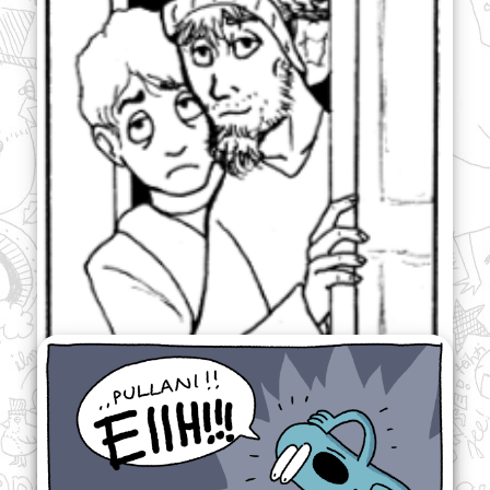
HARMITON PIRU
Pitkä sarjakuva
| Jönse |
7