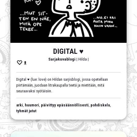
DIGITAL ♥
Sarjakuvablogi
| Hilda |
8
Digital ♥ (lue: love) on Hildan sarjisblogi, jossa opetellaan
piirtämään, juodaan litrakaupalla teetä ja mietitään, mitä
seuraavaksi syötäisiin.
arki
,
huumori
,
päivittyy epäsäännöllisesti
,
pohdiskelu
,
tyhmät jutut