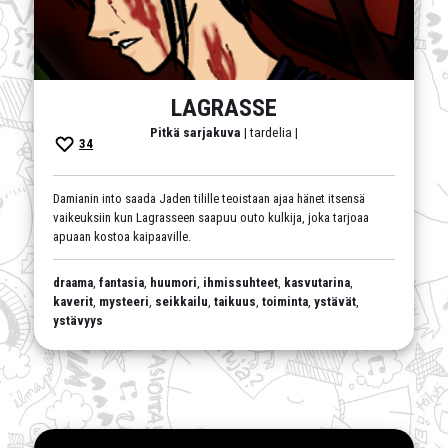
LAGRASSE
Pitkä sarjakuva
| tardelia |
34
Damianin into saada Jaden tilille teoistaan ajaa hänet itsensä
vaikeuksiin kun Lagrasseen saapuu outo kulkija, joka tarjoaa
apuaan kostoa kaipaaville.
draama
,
fantasia
,
huumori
,
ihmissuhteet
,
kasvutarina
,
kaverit
,
mysteeri
,
seikkailu
,
taikuus
,
toiminta
,
ystävät
,
ystävyys