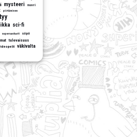
mysteeri
ä
nuori
t
piirtäminen
ttyy
ikka
sci-fi
söpö
supersankarit
umat
tulevaisuus
väkivalta
videopelit