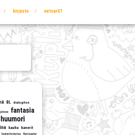
kirjasto
netsarli?
mä
BL
dialogiton
fantasia
rjakuva
huumori
ina
kauhu
kaverit
kummitustarina
Kuningatar