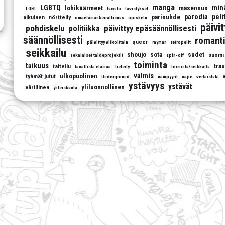
manga
LGBTQ
min
lohikäärmeet
masennus
LGBT
luonto
lävistykset
parodia
peli
parisuhde
aikuinen
nörtteily
omaelämänkerrallisuus
opiskelu
päivi
pohdiskelu
päivittyy epäsäännöllisesti
politiikka
säännöllisesti
romanti
queer
päivittyy viikoittain
rayman
retropelit
seikkailu
shoujo
sota
sudet
suomi
sekalaiset taideprojektit
spin-off
toiminta
taikuus
tra
taiteilu
tavallista elämää
tieteily
toiminta/seikkailu
valmis
ulkopuolinen
tyhmät jutut
Underground
vampyyrit
vape
vertaistuki
ystävyys
ystävät
yliluonnollinen
värillinen
yhteiskunta