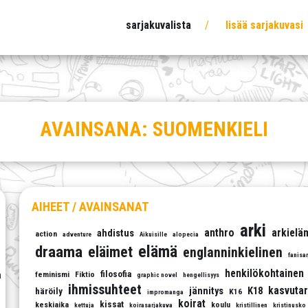
sarjakuvalista
lisää sarjakuvasi
AVAINSANA:
SUOMENKIELI
AIHEET / AVAINSANAT
arki
anthro
arkielä
ahdistus
action
adventure
Aikuisille
alopecia
elämä
draama
eläimet
englanninkielinen
fanisa
henkilökohtainen
filosofia
a
feminismi
Fiktio
graphic novel
hengellisyys
ihmissuhteet
kasvutar
jännitys
K18
häröily
K16
impromanga
koirat
kissat
keskiaika
koulu
kettuja
koirasarjakuva
kristillinen
kristinusko