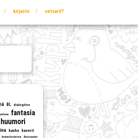
kirjasto
netsarli?
mä
BL
dialogiton
fantasia
rjakuva
huumori
ina
kauhu
kaverit
kummitustarina
Kuningatar