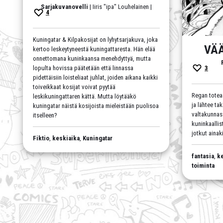
Sarjakuvanovelli
| Iiris "ipa" Louhelainen |
4
Kuningatar & Kilpakosijat on lyhytsarjakuva, joka
VÄ
kertoo leskeytyneestä kuningattaresta. Hän elää
onnettomana kuninkaansa menehdyttyä, mutta
3
lopulta hovissa päätetään että linnassa
pidettäisiin loisteliaat juhlat, joiden aikana kaikki
toiveikkaat kosijat voivat pyytää
Regan totea
leskikuningattaren kättä. Mutta löytääkö
ja lähtee ta
kuningatar näistä kosijoista mieleistään puolisoa
valtakunnass
itselleen?
kuninkaallis
jotkut ainak
Fiktio
,
keskiaika
,
Kuningatar
fantasia
,
k
toiminta