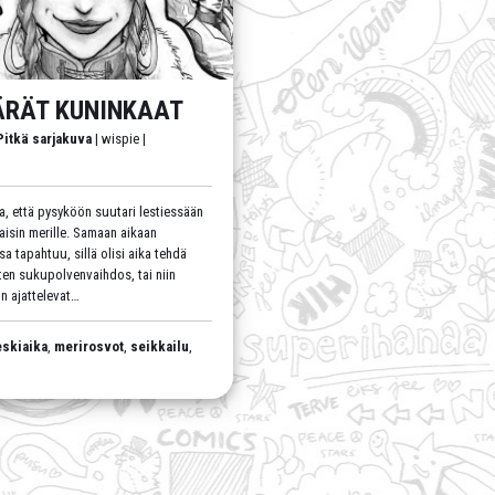
ÄRÄT KUNINKAAT
Pitkä sarjakuva
| wispie |
a, että pysyköön suutari lestiessään
kaisin merille. Samaan aikaan
a tapahtuu, sillä olisi aika tehdä
ten sukupolvenvaihdos, tai niin
in ajattelevat…
eskiaika
,
merirosvot
,
seikkailu
,