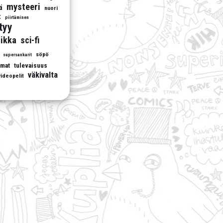
mysteeri
ä
nuori
t
piirtäminen
ttyy
ikka
sci-fi
söpö
supersankarit
umat
tulevaisuus
väkivalta
videopelit