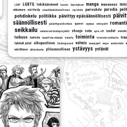
manga
LGBTQ
min
lohikäärmeet
masennus
LGBT
luonto
lävistykset
parodia
peli
parisuhde
aikuinen
nörtteily
omaelämänkerrallisuus
opiskelu
päivi
pohdiskelu
päivittyy epäsäännöllisesti
politiikka
säännöllisesti
romanti
queer
päivittyy viikoittain
rayman
retropelit
seikkailu
shoujo
sota
sudet
suomi
sekalaiset taideprojektit
spin-off
toiminta
taikuus
tra
taiteilu
tavallista elämää
tieteily
toiminta/seikkailu
valmis
ulkopuolinen
tyhmät jutut
Underground
vampyyrit
vape
vertaistuki
ystävyys
ystävät
yliluonnollinen
värillinen
yhteiskunta