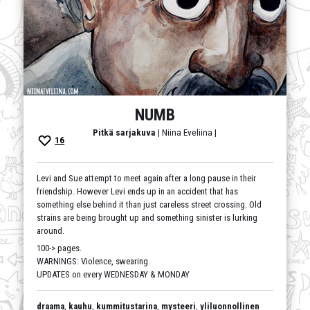
NUMB
Pitkä sarjakuva
| Niina Eveliina |
16
Levi and Sue attempt to meet again after a long pause in their
friendship. However Levi ends up in an accident that has
something else behind it than just careless street crossing. Old
strains are being brought up and something sinister is lurking
around.
100-> pages.
WARNINGS: Violence, swearing.
UPDATES on every WEDNESDAY & MONDAY
draama
,
kauhu
,
kummitustarina
,
mysteeri
,
yliluonnollinen