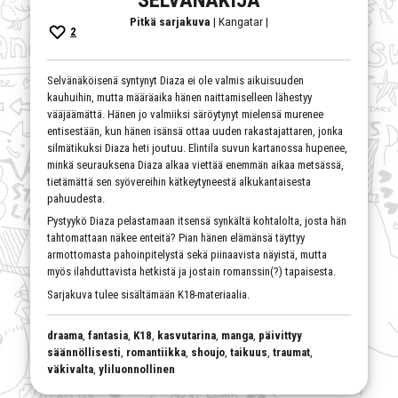
Pitkä sarjakuva
| Kangatar |
2
Selvänäköisenä syntynyt Diaza ei ole valmis aikuisuuden
kauhuihin, mutta määräaika hänen naittamiselleen lähestyy
vääjäämättä. Hänen jo valmiiksi säröytynyt mielensä murenee
entisestään, kun hänen isänsä ottaa uuden rakastajattaren, jonka
silmätikuksi Diaza heti joutuu. Elintila suvun kartanossa hupenee,
minkä seurauksena Diaza alkaa viettää enemmän aikaa metsässä,
tietämättä sen syövereihin kätkeytyneestä alkukantaisesta
pahuudesta.
Pystyykö Diaza pelastamaan itsensä synkältä kohtalolta, josta hän
tahtomattaan näkee enteitä? Pian hänen elämänsä täyttyy
armottomasta pahoinpitelystä sekä piinaavista näyistä, mutta
myös ilahduttavista hetkistä ja jostain romanssin(?) tapaisesta.
Sarjakuva tulee sisältämään K18-materiaalia.
draama
,
fantasia
,
K18
,
kasvutarina
,
manga
,
päivittyy
säännöllisesti
,
romantiikka
,
shoujo
,
taikuus
,
traumat
,
väkivalta
,
yliluonnollinen