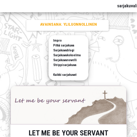
sarjakuval
AVAINSANA:
YLILUONNOLLINEN
Impro
Pitkä sarjakuva
Sarjakuvablogi
Sarjakuvakokoelma
Sarjakuvanovelli
Strippisarjakuva
Kaikki sarjakuvat
LET ME BE YOUR SERVANT