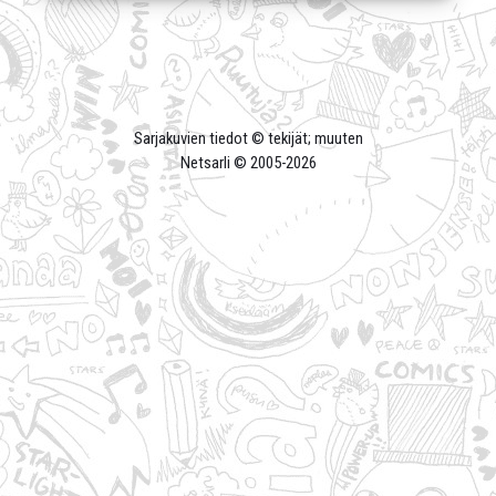
Sarjakuvien tiedot © tekijät; muuten
Netsarli © 2005-
2026