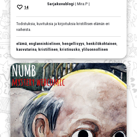
Sarjakuvablogi
| Mira.P |
14
Todistuksia, kuvituksia ja kirjoituksia kristillisen elämän eri
vaiheista.
elämä
,
englanninkielinen
,
hengellisyys
,
henkilökohtainen
,
kasvutarina
,
kristillinen
,
kristinusko
,
yliluonnollinen