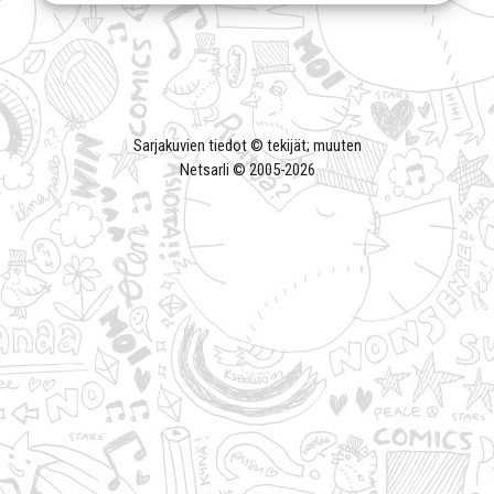
Sarjakuvien tiedot © tekijät; muuten
Netsarli © 2005-
2026