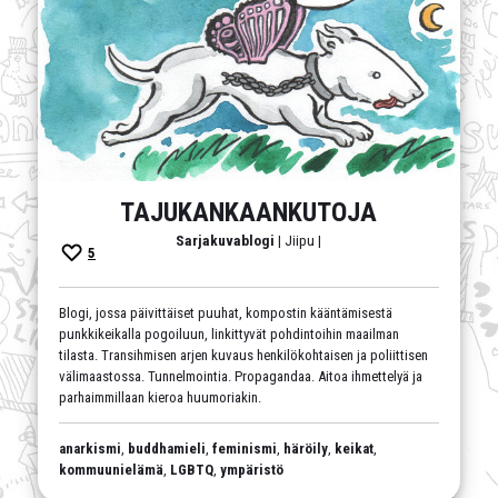
TAJUKANKAANKUTOJA
Sarjakuvablogi
| Jiipu |
5
Blogi, jossa päivittäiset puuhat, kompostin kääntämisestä
punkkikeikalla pogoiluun, linkittyvät pohdintoihin maailman
tilasta. Transihmisen arjen kuvaus henkilökohtaisen ja poliittisen
välimaastossa. Tunnelmointia. Propagandaa. Aitoa ihmettelyä ja
parhaimmillaan kieroa huumoriakin.
anarkismi
,
buddhamieli
,
feminismi
,
häröily
,
keikat
,
kommuunielämä
,
LGBTQ
,
ympäristö