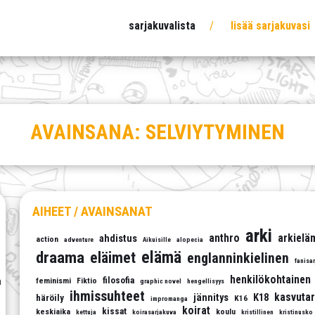
sarjakuvalista
lisää sarjakuvasi
AVAINSANA:
SELVIYTYMINEN
AIHEET / AVAINSANAT
arki
anthro
arkielä
ahdistus
action
adventure
Aikuisille
alopecia
elämä
draama
eläimet
englanninkielinen
fanisa
henkilökohtainen
filosofia
a
feminismi
Fiktio
graphic novel
hengellisyys
ihmissuhteet
kasvutar
jännitys
K18
häröily
K16
impromanga
koirat
kissat
keskiaika
koulu
kettuja
koirasarjakuva
kristillinen
kristinusko