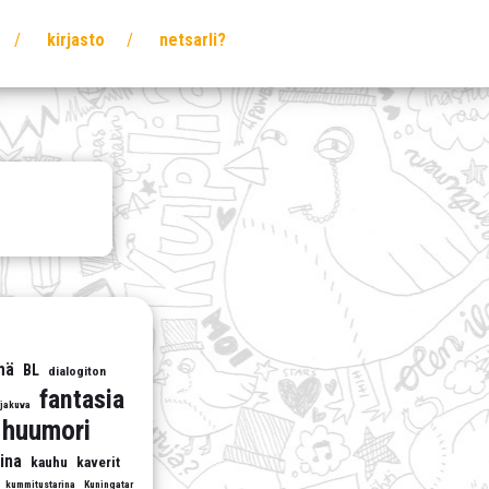
kirjasto
netsarli?
mä
BL
dialogiton
fantasia
rjakuva
huumori
ina
kauhu
kaverit
kummitustarina
Kuningatar