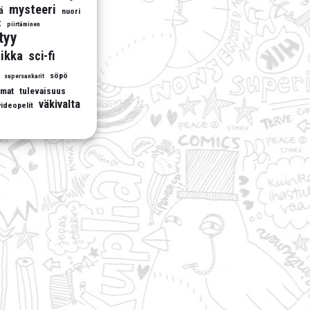
mysteeri
ä
nuori
t
piirtäminen
ttyy
ikka
sci-fi
söpö
supersankarit
umat
tulevaisuus
väkivalta
videopelit