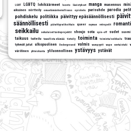
manga
LGBTQ
min
lohikäärmeet
masennus
LGBT
luonto
lävistykset
parodia
peli
parisuhde
aikuinen
nörtteily
omaelämänkerrallisuus
opiskelu
päivi
pohdiskelu
päivittyy epäsäännöllisesti
politiikka
säännöllisesti
romanti
queer
päivittyy viikoittain
rayman
retropelit
seikkailu
shoujo
sota
sudet
suomi
sekalaiset taideprojektit
spin-off
toiminta
taikuus
tra
taiteilu
tavallista elämää
tieteily
toiminta/seikkailu
valmis
ulkopuolinen
tyhmät jutut
Underground
vampyyrit
vape
vertaistuki
ystävyys
ystävät
yliluonnollinen
värillinen
yhteiskunta