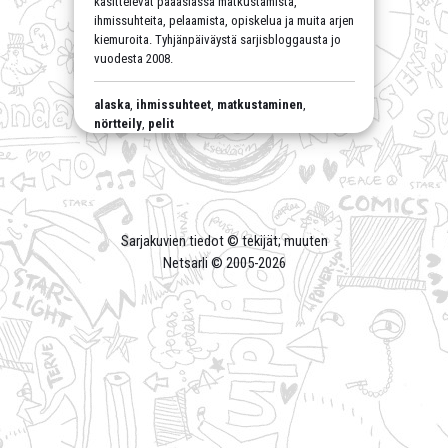
käsittelevät pääasiassa matkustamista,
ihmissuhteita, pelaamista, opiskelua ja muita arjen
kiemuroita. Tyhjänpäiväystä sarjisbloggausta jo
vuodesta 2008.
alaska
,
ihmissuhteet
,
matkustaminen
,
nörtteily
,
pelit
Sarjakuvien tiedot © tekijät; muuten
Netsarli © 2005-
2026