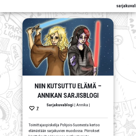
sarjakuval
NIIN KUTSUTTU ELÄMÄ –
ANNIKAN SARJISBLOGI
Sarjakuvablogi
| Annika |
7
Toimittajaopiskelija Pohjois-Suomesta kertoo
elämästään sarjakuvien muodossa. Piirrokset