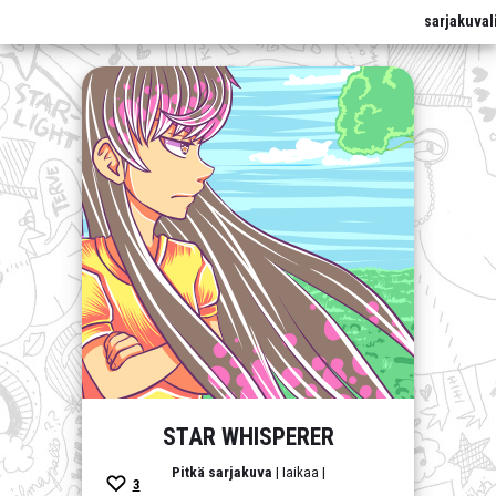
sarjakuval
STAR WHISPERER
Pitkä sarjakuva
| Iaikaa |
3