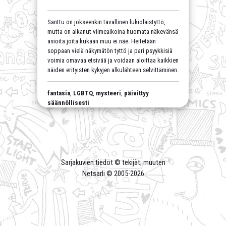
Santtu on jokseenkin tavallinen lukiolaistyttö,
mutta on alkanut viimeaikoina huomata näkevänsä
asioita joita kukaan muu ei näe. Heitetään
soppaan vielä näkymätön tyttö ja pari psyykkisiä
voimia omavaa etsivää ja voidaan aloittaa kaikkien
näiden erityisten kykyjen alkulähteen selvittäminen.
fantasia
,
LGBTQ
,
mysteeri
,
päivittyy
säännöllisesti
Sarjakuvien tiedot © tekijät; muuten
Netsarli © 2005-
2026