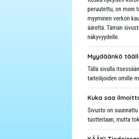
peruutettu, on moni t
myyminen verkon kau
ääreltä. Tämän sivust
näkyvyydelle.
Myydäänkö tääll
Tällä sivulla itsessä
taiteilijoiden omille m
Kuka saa ilmoitt
Sivusto on suunnattu e
tuotteitaan, mutta toki
KÄÄK! Tiedoissan