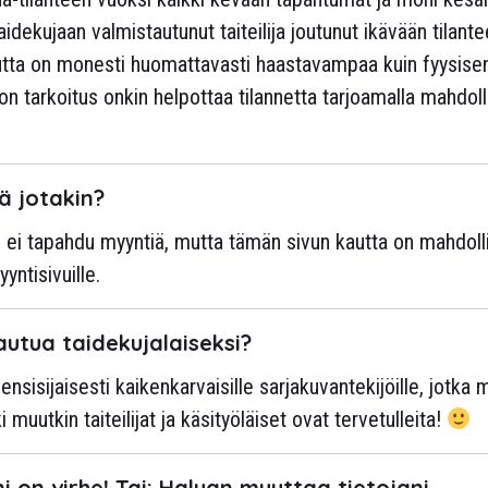
aidekujaan valmistautunut taiteilija joutunut ikävään tilant
tta on monesti huomattavasti haastavampaa kuin fyysise
on tarkoitus onkin helpottaa tilannetta tarjoamalla mahdoll
ä jotakin?
än ei tapahdu myyntiä, mutta tämän sivun kautta on mahdoll
yyntisivuille.
autua taidekujalaiseksi?
nsisijaisesti kaikenkarvaisille sarjakuvantekijöille, jotka
 muutkin taiteilijat ja käsityöläiset ovat tervetulleita!
i on virhe! Tai: Haluan muuttaa tietojan
i