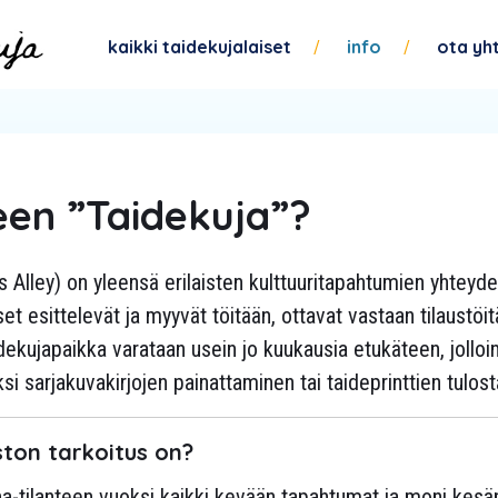
kaikki taidekujalaiset
info
ota yh
een ”Taidekuja”?
s Alley) on yleensä erilaisten kulttuuritapahtumien yhteyde
läiset esittelevät ja myyvät töitään, ottavat vastaan tilaustö
idekujapaikka varataan usein jo kuukausia etukäteen, jollo
ksi sarjakuvakirjojen painattaminen tai taideprinttien tulos
ton tarkoitus on?
a-tilanteen vuoksi kaikki kevään tapahtumat ja moni kes