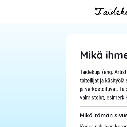
Mikä ihm
Taidekuja (eng. Artist
taiteilijat ja käsityö
ja verkostoituvat. Ta
valmistelut, esimerki
Mikä tämän sivus
Koska nykyisen koron