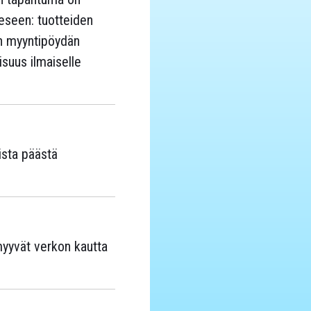
eeseen: tuotteiden
n myyntipöydän
isuus ilmaiselle
ista päästä
 myyvät verkon kautta