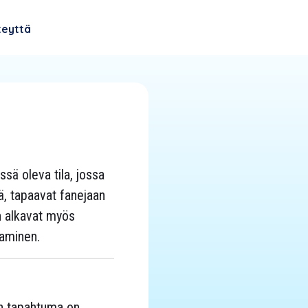
teyttä
ssä oleva tila, jossa
itä, tapaavat fanejaan
in alkavat myös
taminen.
än tapahtuma on