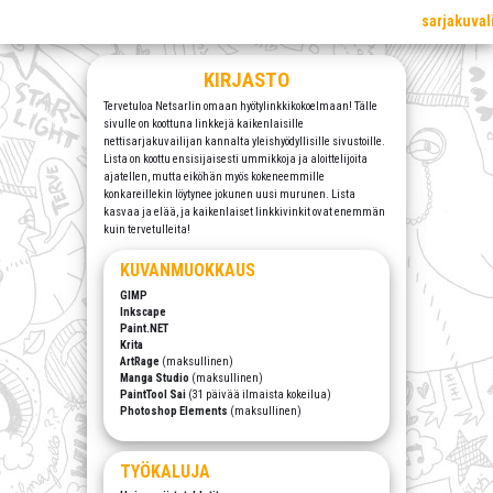
sarjakuval
KIRJASTO
Tervetuloa Netsarlin omaan hyötylinkkikokoelmaan! Tälle
sivulle on koottuna linkkejä kaikenlaisille
nettisarjakuvailijan kannalta yleishyödyllisille sivustoille.
Lista on koottu ensisijaisesti ummikkoja ja aloittelijoita
ajatellen, mutta eiköhän myös kokeneemmille
konkareillekin löytynee jokunen uusi murunen. Lista
kasvaa ja elää, ja kaikenlaiset linkkivinkit ovat enemmän
kuin tervetulleita!
KUVANMUOKKAUS
GIMP
Inkscape
Paint.NET
Krita
ArtRage
(maksullinen)
Manga Studio
(maksullinen)
PaintTool Sai
(31 päivää ilmaista kokeilua)
Photoshop Elements
(maksullinen)
TYÖKALUJA