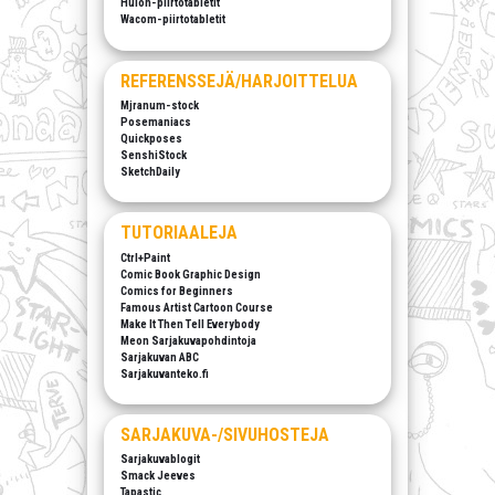
Huion-piirtotabletit
Wacom-piirtotabletit
REFERENSSEJÄ/HARJOITTELUA
Mjranum-stock
Posemaniacs
Quickposes
SenshiStock
SketchDaily
TUTORIAALEJA
Ctrl+Paint
Comic Book Graphic Design
Comics for Beginners
Famous Artist Cartoon Course
Make It Then Tell Everybody
Meon Sarjakuvapohdintoja
Sarjakuvan ABC
Sarjakuvanteko.fi
SARJAKUVA-/SIVUHOSTEJA
Sarjakuvablogit
Smack Jeeves
Tapastic