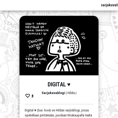
sarjakuval
DIGITAL ♥
Sarjakuvablogi
| Hilda |
8
Digital ♥ (lue: love) on Hildan sarjisblogi, jossa
opetellaan piirtämään, juodaan litrakaupalla teetä