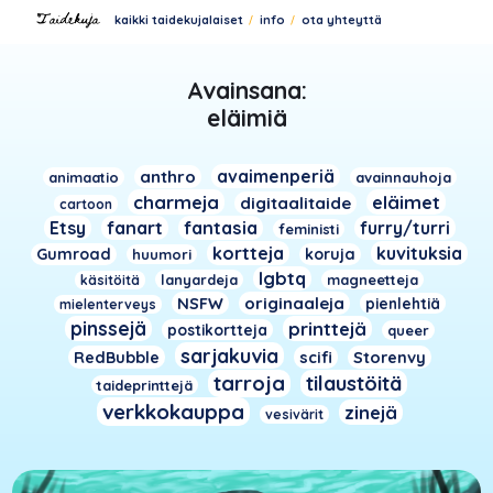
kaikki taidekujalaiset
info
ota yhteyttä
Avainsana:
eläimiä
avaimenperiä
anthro
animaatio
avainnauhoja
charmeja
eläimet
digitaalitaide
cartoon
Etsy
fanart
fantasia
furry/turri
feministi
kortteja
kuvituksia
Gumroad
koruja
huumori
lgbtq
lanyardeja
magneetteja
käsitöitä
NSFW
originaaleja
pienlehtiä
mielenterveys
pinssejä
printtejä
postikortteja
queer
sarjakuvia
RedBubble
scifi
Storenvy
tarroja
tilaustöitä
taideprinttejä
verkkokauppa
zinejä
vesivärit