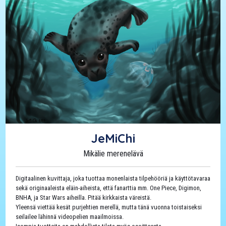
JeMiChi
Mikälie merenelävä
Digitaalinen kuvittaja, joka tuottaa monenlaista tilpehööriä ja käyttötavaraa
sekä originaaleista eläin-aiheista, että fanarttia mm. One Piece, Digimon,
BNHA, ja Star Wars aiheilla. Pitää kirkkaista väreistä.
Yleensä viettää kesät purjehtien merellä, mutta tänä vuonna toistaiseksi
seilailee lähinnä videopelien maailmoissa.