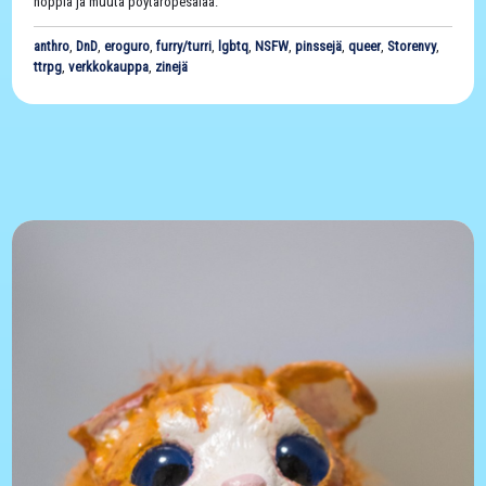
noppia ja muuta pöytäropesälää.
anthro
,
DnD
,
eroguro
,
furry/turri
,
lgbtq
,
NSFW
,
pinssejä
,
queer
,
Storenvy
,
ttrpg
,
verkkokauppa
,
zinejä