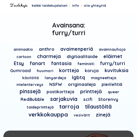
kaikki taidekujalaiset
info
ota yhteyttä
Avainsana:
furry/turri
avaimenperiä
anthro
animaatio
avainnauhoja
charmeja
eläimet
digitaalitaide
cartoon
Etsy
fanart
fantasia
furry/turri
feministi
kortteja
kuvituksia
Gumroad
koruja
huumori
lgbtq
lanyardeja
magneetteja
käsitöitä
NSFW
originaaleja
pienlehtiä
mielenterveys
pinssejä
printtejä
postikortteja
queer
sarjakuvia
RedBubble
scifi
Storenvy
tarroja
tilaustöitä
taideprinttejä
verkkokauppa
zinejä
vesivärit