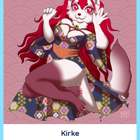
Freelance taiteilija
Freelance taiteilija jyväskylästä luoden kaikkea pörröistä maalauksista
käsitöihi. Twitterissä
@northcatC
nettikauppa löytyy
Etsystä
anthro
,
eläimet
,
Etsy
,
furry/turri
,
käsitöitä
,
neko
,
verkkokauppa
Kirke