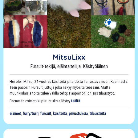
MitsuLixx
Fursuit-tekijä, eläintaiteilija, Käsityöläinen
Hei olen Mitsu, 24-vuotias käsitöitä ja taidetta harrastava nuori Kaarinasta.
Teen pääosin Fursuit juttuja joka näkyy myös taiteessani. Mutta
muunkinlaisia töitä tulee välillä tehty. Pääpainoni on siis tilaustyöt.
Enemmän esimerkki piirustuksia löytyy
täältä.
eläimet
,
furry/turri
,
fursuit
,
käsitöitä
,
piirustuksia
,
tilaustöitä