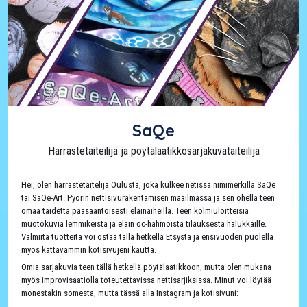
SaQe
Harrastetaiteilija ja pöytälaatikkosarjakuvataiteilija
Hei, olen harrastetaitelija Oulusta, joka kulkee netissä nimimerkillä SaQe
tai SaQe-Art. Pyörin nettisivurakentamisen maailmassa ja sen ohella teen
omaa taidetta pääsääntöisesti eläinaiheilla. Teen kolmiuloitteisia
muotokuvia lemmikeistä ja eläin oc-hahmoista tilauksesta halukkaille.
Valmiita tuotteita voi ostaa tällä hetkellä Etsystä ja ensivuoden puolella
myös kattavammin kotisivujeni kautta.
Omia sarjakuvia teen tällä hetkellä pöytälaatikkoon, mutta olen mukana
myös improvisaatiolla toteutettavissa nettisarjiksissa. Minut voi löytää
monestakin somesta, mutta tässä alla Instagram ja kotisivuni: