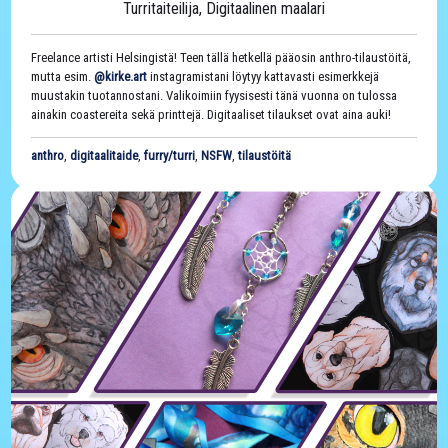
Turritaiteilija, Digitaalinen maalari
Freelance artisti Helsingistä! Teen tällä hetkellä pääosin anthro-tilaustöitä,
mutta esim.
@kirke.art
instagramistani löytyy kattavasti esimerkkejä
muustakin tuotannostani. Valikoimiin fyysisesti tänä vuonna on tulossa
ainakin coastereita sekä printtejä. Digitaaliset tilaukset ovat aina auki!
anthro
,
digitaalitaide
,
furry/turri
,
NSFW
,
tilaustöitä