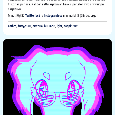
historian parissa. Kahden nettisarjakuvan lisäksi piirtelen myös lyhyempiä
sarjakuvia.
Minut löytää
Twitterissä
ja
Instagramissa
nimimerkillä @lindebergart.
anthro
,
furry/turri
,
historia
,
huumori
,
lgbt
,
sarjakuvat