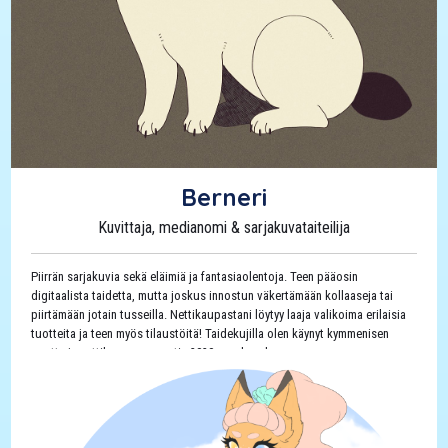
Berneri
Kuvittaja, medianomi & sarjakuvataiteilija
Piirrän sarjakuvia sekä eläimiä ja fantasiaolentoja. Teen pääosin
digitaalista taidetta, mutta joskus innostun väkertämään kollaaseja tai
piirtämään jotain tusseilla. Nettikaupastani löytyy laaja valikoima erilaisia
tuotteita ja teen myös tilaustöitä! Taidekujilla olen käynyt kymmenisen
vuotta ja nettikaupan perustin 2020 vuoden alussa.
Taidetwitter:
@BerneriART
Sarjakuvatwitter:
@Koirakoirana
avaimenperiä
,
eläimet
,
fantasia
,
furry/turri
,
lanyardeja
,
lgbtq
,
magneetteja
,