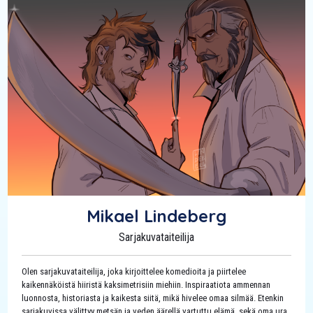
Mikael Lindeberg
Sarjakuvataiteilija
Olen sarjakuvataiteilija, joka kirjoittelee komedioita ja piirtelee
kaikennäköistä hiiristä kaksimetrisiin miehiin. Inspiraatiota ammennan
luonnosta, historiasta ja kaikesta siitä, mikä hivelee omaa silmää. Etenkin
sarjakuvissa välittyy metsän ja veden äärellä vartuttu elämä, sekä oma ura