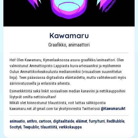
Kawamaru
Graafikko, animaattori
Hei! Olen Kawamaru, Kymenlaaksossa asuva graafikko/animaattori. Olen
valmistunut Ammattiopisto Lappiasta kuva-artesaaniksi ja myöhemmin
Oulun Ammattikorkeakoulusta medianomiksi (visuaalisen suunnittelun
linja). Teen pääasiassa digitaalista eläintaidetta, mutta vaihtelevasti myös
ääriviivatusseilla ja erilaisista aiheista.
Esimerkkitöitä sekä linkit sosiaalisen median kanaviini ja nettikauppoihini
löytyvät omilta nettisivuiltani!
Mikäli olet kiinnostunut tilaustöistä, voit laittaa sähköpostia
kawamaru.net
ät
gmail.com tai yksityisviestiä Twitterissä
@KawamaruArt
animaatio
,
anthro
,
cartoon
,
digitaalitaide
,
eläimet
,
furry/turri
,
RedBubble
,
Socity6
,
Teepublic
,
tilaustöitä
,
verkkokauppa