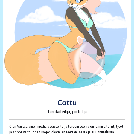
mytologia
,
originaaleja
,
pinssejä
,
printtejä
,
Storenvy
,
tarroja
,
tilaustöitä
,
verkkokauppa
Cattu
Turritaiteilija, piirtelijä
Olen Vantaalainen media-assistentti ja töideni teema on lähinnä turrit, tytöt
ja söpöt värit. Pidän isojen charmien teettämisestä ja suunnittelusta.