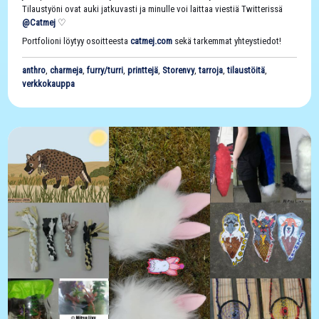
Tilaustyöni ovat auki jatkuvasti ja minulle voi laittaa viestiä Twitterissä
@Catmej
♡
Portfolioni löytyy osoitteesta
catmej.com
sekä tarkemmat yhteystiedot!
anthro
,
charmeja
,
furry/turri
,
printtejä
,
Storenvy
,
tarroja
,
tilaustöitä
,
verkkokauppa