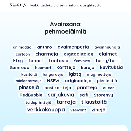
kaikki taidekujalaiset
info
ota yhteyttä
Avainsana:
pehmoeläimiä
avaimenperiä
anthro
animaatio
avainnauhoja
charmeja
eläimet
digitaalitaide
cartoon
Etsy
fanart
fantasia
furry/turri
feministi
kortteja
kuvituksia
Gumroad
koruja
huumori
lgbtq
lanyardeja
magneetteja
käsitöitä
NSFW
originaaleja
pienlehtiä
mielenterveys
pinssejä
printtejä
postikortteja
queer
sarjakuvia
RedBubble
scifi
Storenvy
tarroja
tilaustöitä
taideprinttejä
verkkokauppa
zinejä
vesivärit