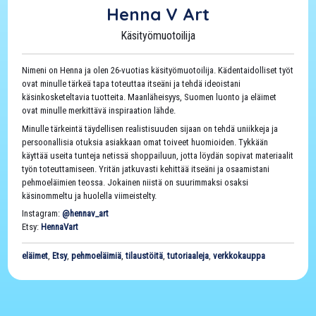
Henna V Art
Käsityömuotoilija
Nimeni on Henna ja olen 26-vuotias käsityömuotoilija. Kädentaidolliset työt
ovat minulle tärkeä tapa toteuttaa itseäni ja tehdä ideoistani
käsinkosketeltavia tuotteita. Maanläheisyys, Suomen luonto ja eläimet
ovat minulle merkittävä inspiraation lähde.
Minulle tärkeintä täydellisen realistisuuden sijaan on tehdä uniikkeja ja
persoonallisia otuksia asiakkaan omat toiveet huomioiden. Tykkään
käyttää useita tunteja netissä shoppailuun, jotta löydän sopivat materiaalit
työn toteuttamiseen. Yritän jatkuvasti kehittää itseäni ja osaamistani
pehmoeläimien teossa. Jokainen niistä on suurimmaksi osaksi
käsinommeltu ja huolella viimeistelty.
Instagram:
@hennav_art
Etsy:
HennaVart
eläimet
,
Etsy
,
pehmoeläimiä
,
tilaustöitä
,
tutoriaaleja
,
verkkokauppa