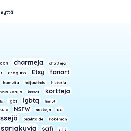
teyttä
charmeja
toon
chatteja
fanart
Etsy
eroguro
at
hameita
heijastimia
historia
kortteja
isia koruja
kissat
lgbtq
lgbt
ds
linnut
NSFW
iksia
oc
nukkeja
nssejä
pixelitaide
Pokémon
sarjakuvia
scifi
siilit