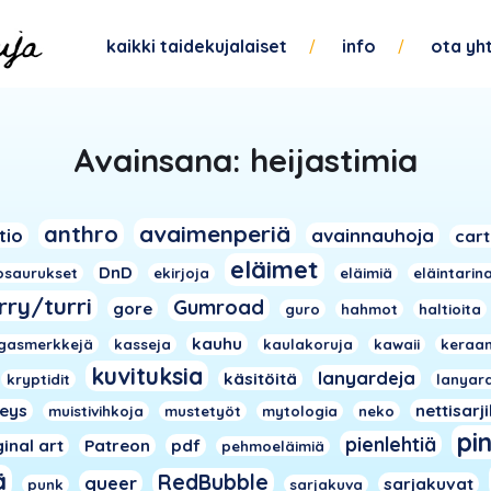
kaikki taidekujalaiset
info
ota yh
Avainsana:
heijastimia
avaimenperiä
anthro
tio
avainnauhoja
car
eläimet
DnD
osaurukset
ekirjoja
eläimiä
eläintarin
rry/turri
Gumroad
gore
guro
hahmot
haltioita
kauhu
gasmerkkejä
kasseja
kaulakoruja
kawaii
keraam
kuvituksia
lanyardeja
käsitöitä
kryptidit
lanyar
veys
nettisarj
muistivihkoja
mustetyöt
mytologia
neko
pi
pienlehtiä
ginal art
Patreon
pdf
pehmoeläimiä
ä
RedBubble
queer
sarjakuvat
punk
sarjakuva