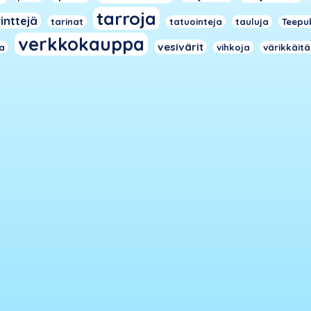
tarroja
inttejä
tarinat
tatuointeja
tauluja
Teepu
verkkokauppa
vesivärit
ja
vihkoja
värikkäitä