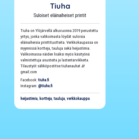
Tiuha
Suloiset eläinaiheiset printit
Tiuha on Ylöjärvellä alkuvuonna 2019 perustettu
yritys, jonka valikoimasta löydät suloisia
eläinaiheisia printtituotteita. Verkkokaupassa on
myynnissä kortteja, tauluja sekä heijastimia.
Valikoimassa näiden lisäksi myös käsityönä
valmistettuja asusteita ja lastentarvikkeita.
Tilaustyöt sähköpostitse tiuhanauhat
ät
gmail.com
Facebook:
tiuha.fi
Instagram:
@tiuha.fi
heijastimia
,
kortteja
,
tauluja
,
verkkokauppa