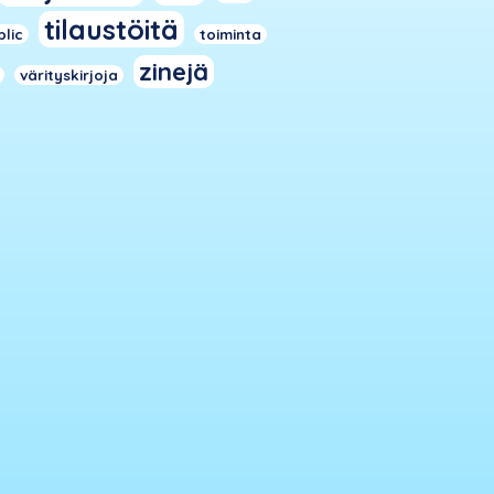
tilaustöitä
blic
toiminta
zinejä
värityskirjoja