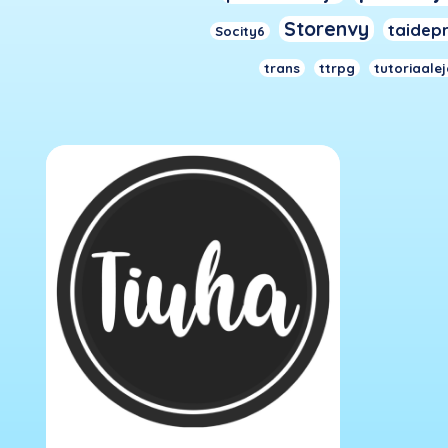
Storenvy
taidepr
Socity6
trans
ttrpg
tutoriaale