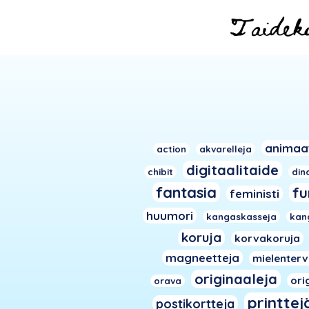
animaa
action
akvarelleja
digitaalitaide
chibit
din
fantasia
fu
feministi
huumori
kangaskasseja
kan
koruja
korvakoruja
magneetteja
mielenter
originaaleja
ori
orava
printtej
postikortteja