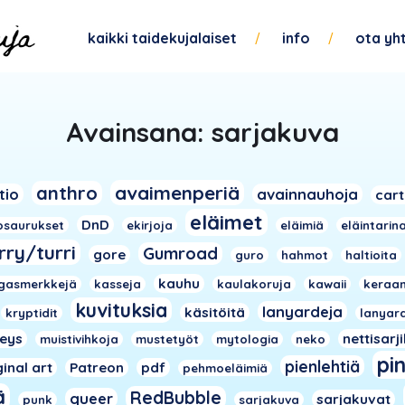
kaikki taidekujalaiset
info
ota yh
Avainsana:
sarjakuva
avaimenperiä
anthro
tio
avainnauhoja
car
eläimet
DnD
osaurukset
ekirjoja
eläimiä
eläintarin
rry/turri
Gumroad
gore
guro
hahmot
haltioita
kauhu
gasmerkkejä
kasseja
kaulakoruja
kawaii
keraam
kuvituksia
lanyardeja
käsitöitä
kryptidit
lanyar
veys
nettisarj
muistivihkoja
mustetyöt
mytologia
neko
pi
pienlehtiä
ginal art
Patreon
pdf
pehmoeläimiä
ä
RedBubble
queer
sarjakuvat
punk
sarjakuva