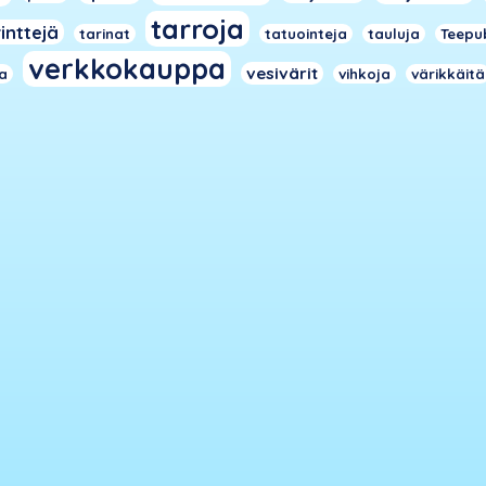
tarroja
inttejä
tarinat
tatuointeja
tauluja
Teepu
verkkokauppa
vesivärit
ja
vihkoja
värikkäitä