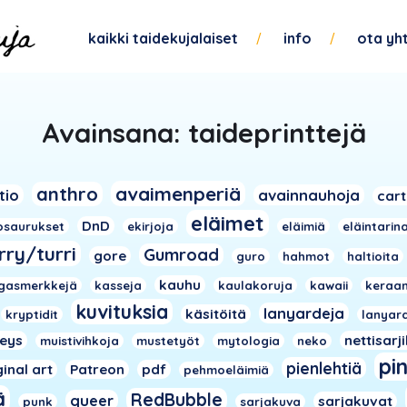
kaikki taidekujalaiset
info
ota yh
Avainsana:
taideprinttejä
avaimenperiä
anthro
tio
avainnauhoja
car
eläimet
DnD
osaurukset
ekirjoja
eläimiä
eläintarin
rry/turri
Gumroad
gore
guro
hahmot
haltioita
kauhu
gasmerkkejä
kasseja
kaulakoruja
kawaii
keraam
kuvituksia
lanyardeja
käsitöitä
kryptidit
lanyar
veys
nettisarj
muistivihkoja
mustetyöt
mytologia
neko
pi
pienlehtiä
ginal art
Patreon
pdf
pehmoeläimiä
ä
RedBubble
queer
sarjakuvat
punk
sarjakuva