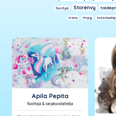
Storenvy
taidepr
Socity6
trans
ttrpg
tutoriaale
Apila Pepita
Kuvittaja & sarjakuvataiteilija