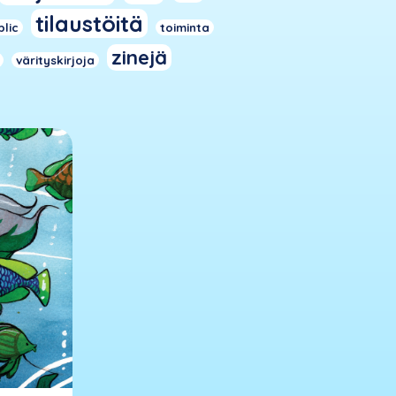
tilaustöitä
blic
toiminta
zinejä
värityskirjoja