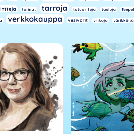
tarroja
inttejä
tarinat
tatuointeja
tauluja
Teepu
verkkokauppa
vesivärit
ja
vihkoja
värikkäitä