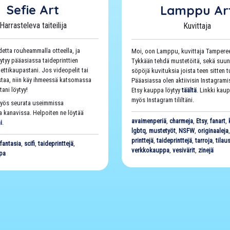
Sefie Art
Lamppu Ar
Harrasteleva taiteilija
Kuvittaja
detta rouheammalla otteella, ja
Moi, oon Lamppu, kuvittaja Tamperee
ytyy pääasiassa taideprinttien
Tykkään tehdä mustetöitä, sekä suunn
ttikaupastani. Jos videopelit tai
söpöjä kuvituksia joista teen sitten t
staa, niin käy ihmeessä katsomassa
Pääasiassa olen aktiivisin Instagrami
ani löytyy!
Etsy kauppa löytyy
täältä
. Linkki kau
myös Instagram tililtäni.
yös seurata useimmissa
a kanavissa. Helpoiten ne löytää
avaimenperiä
,
charmeja
,
Etsy
,
fanart
,
i
.
lgbtq
,
mustetyöt
,
NSFW
,
originaaleja
printtejä
,
taideprinttejä
,
tarroja
,
tilau
,
fantasia
,
scifi
,
taideprinttejä
,
verkkokauppa
,
vesivärit
,
zinejä
pa