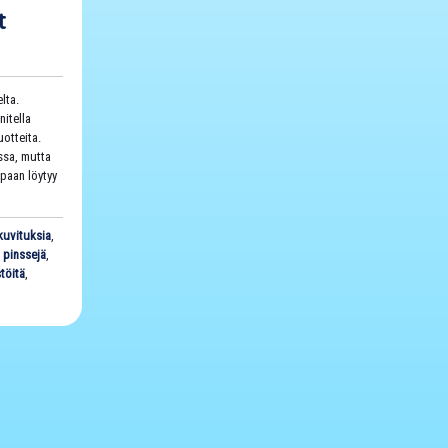
t
lta.
itella
uotteita.
ssa, mutta
ppaan löytyy
kuvituksia
,
,
pinssejä
,
stöitä
,