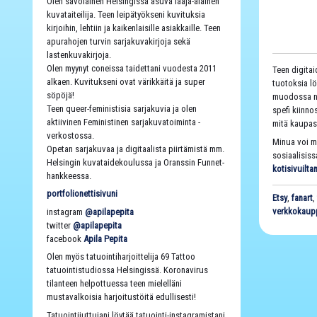
Olen savolainen Helsingissä asuva laaja-alainen
kuvataiteilija. Teen leipätyökseni kuvituksia
kirjoihin, lehtiin ja kaikenlaisille asiakkaille. Teen
apurahojen turvin sarjakuvakirjoja sekä
lastenkuvakirjoja.
Olen myynyt coneissa taidettani vuodesta 2011
Teen digitai
alkaen. Kuvitukseni ovat värikkäitä ja super
tuotoksia lö
söpöjä!
muodossa ne
Teen queer-feministisia sarjakuvia ja olen
spefi kiinno
aktiivinen Feministinen sarjakuvatoiminta -
mitä kaupast
verkostossa.
Minua voi m
Opetan sarjakuvaa ja digitaalista piirtämistä mm.
sosiaalisiss
Helsingin kuvataidekoulussa ja Oranssin Funnet-
kotisivuiltan
hankkeessa.
portfolionettisivuni
Etsy
,
fanart
verkkokaup
instagram
@apilapepita
twitter
@apilapepita
facebook
Apila Pepita
Olen myös tatuointiharjoittelija 69 Tattoo
tatuointistudiossa Helsingissä. Koronavirus
tilanteen helpottuessa teen mielelläni
mustavalkoisia harjoitustöitä edullisesti!
Tatuointijuttujani löytää tatuointi-instagramistani