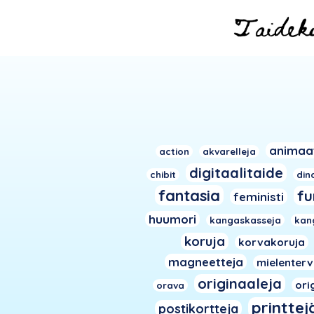
animaa
action
akvarelleja
digitaalitaide
chibit
din
fantasia
fu
feministi
huumori
kangaskasseja
kan
koruja
korvakoruja
magneetteja
mielenter
originaaleja
ori
orava
printtej
postikortteja