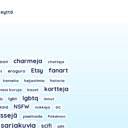
teyttä
charmeja
toon
chatteja
fanart
Etsy
eroguro
at
hameita
heijastimia
historia
kortteja
isia koruja
kissat
lgbtq
lgbt
ds
linnut
NSFW
iksia
oc
nukkeja
nssejä
pixelitaide
Pokémon
sarjakuvia
scifi
siilit