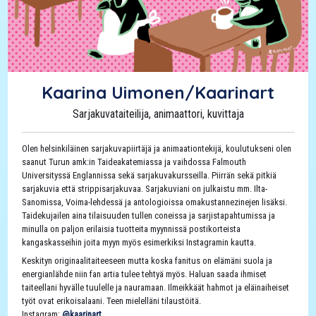
Kaarina Uimonen/Kaarinart
Sarjakuvataiteilija, animaattori, kuvittaja
Olen helsinkiläinen sarjakuvapiirtäjä ja animaationtekijä, koulutukseni olen
saanut Turun amk:in Taideakatemiassa ja vaihdossa Falmouth
Universityssä Englannissa sekä sarjakuvakursseilla. Piirrän sekä pitkiä
sarjakuvia että strippisarjakuvaa. Sarjakuviani on julkaistu mm. Ilta-
Sanomissa, Voima-lehdessä ja antologioissa omakustannezinejen lisäksi.
Taidekujailen aina tilaisuuden tullen coneissa ja sarjistapahtumissa ja
minulla on paljon erilaisia tuotteita myynnissä postikorteista
kangaskasseihin joita myyn myös esimerkiksi Instagramin kautta.
Keskityn originaalitaiteeseen mutta koska fanitus on elämäni suola ja
energianlähde niin fan artia tulee tehtyä myös. Haluan saada ihmiset
taiteellani hyvälle tuulelle ja nauramaan. Ilmeikkäät hahmot ja eläinaiheiset
työt ovat erikoisalaani. Teen mielelläni tilaustöitä.
Instagram:
@kaarinart_