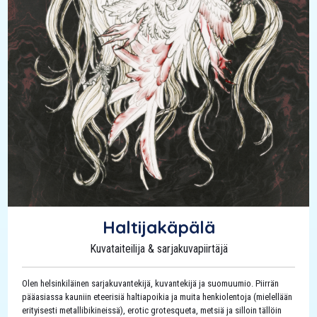
Haltijakäpälä
Kuvataiteilija & sarjakuvapiirtäjä
Olen helsinkiläinen sarjakuvantekijä, kuvantekijä ja suomuumio. Piirrän
pääasiassa kauniin eteerisiä haltiapoikia ja muita henkiolentoja (mielellään
erityisesti metallibikineissä), erotic grotesqueta, metsiä ja silloin tällöin