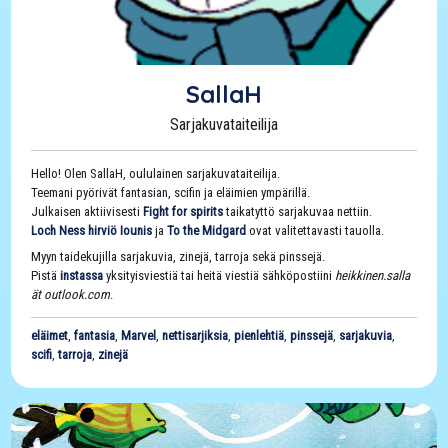
SallaH
Sarjakuvataiteilija
Hello! Olen SallaH, oululainen sarjakuvataiteilija.
Teemani pyörivät fantasian, scifin ja eläimien ympärillä.
Julkaisen aktiivisesti
Fight for spirits
taikatyttö sarjakuvaa nettiin.
Loch Ness hirviö Iounis
ja
To the Midgard
ovat valitettavasti tauolla.
Myyn taidekujilla sarjakuvia, zinejä, tarroja sekä pinssejä.
Pistä
instassa
yksityisviestiä tai heitä viestiä sähköpostiini
heikkinen.salla
ät outlook.com
.
eläimet
,
fantasia
,
Marvel
,
nettisarjiksia
,
pienlehtiä
,
pinssejä
,
sarjakuvia
,
scifi
,
tarroja
,
zinejä