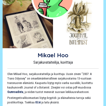
Mikael Hoo
Sarjakuvataiteilija, kuvittaja
Olen Mikael Hoo, sarjakuvataiteilija ja kuvittaja. Uusin zineni ”2007: A
Trans Odyssey” on omaelämänkerrallinen sarjakuvatarina 13-vuotiaan
transnuoren elämästä. Kaupasta löytyy myös vanha suosikki, kuvitettu
kauhunovelli Journal of a Botanist. Zinejäni voi ostaa pdf-muodossa
Gumroadista
, ja niiden tuotot menevät suoraan leikkausrahastooni.
Postimyyntivalikoimastani löytyy kryptidi- ja eläinaiheisia tarroja sekä
postikortteja. Tsekkaa
IG:ni
ja laita yksäriä.