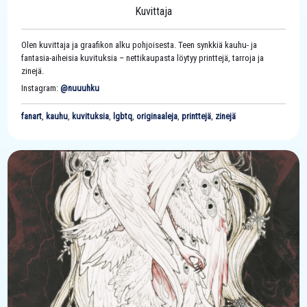
Kuvittaja
Olen kuvittaja ja graafikon alku pohjoisesta. Teen synkkiä kauhu- ja
fantasia-aiheisia kuvituksia – nettikaupasta löytyy printtejä, tarroja ja
zinejä.
Instagram:
@nuuuhku
fanart
,
kauhu
,
kuvituksia
,
lgbtq
,
originaaleja
,
printtejä
,
zinejä