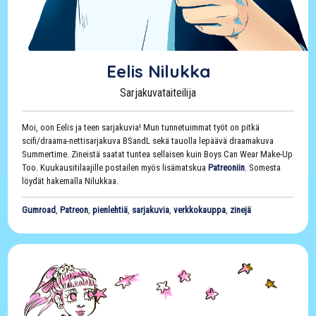
Eelis Nilukka
Sarjakuvataiteilija
Moi, oon Eelis ja teen sarjakuvia! Mun tunnetuimmat työt on pitkä
scifi/draama-nettisarjakuva BSandL sekä tauolla lepäävä draamakuva
Summertime. Zineistä saatat tuntea sellaisen kuin Boys Can Wear Make-Up
Too. Kuukausitilaajille postailen myös lisämatskua
Patreoniin
. Somesta
löydät hakemalla Nilukkaa.
Gumroad
,
Patreon
,
pienlehtiä
,
sarjakuvia
,
verkkokauppa
,
zinejä