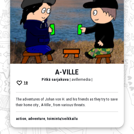
A-VILLE
Pitkä sarjakuva
| avillemedia |
10
The adventures of Johan von H. and his friends as they try to save
their home city , A-Ville , from various threats.
action
,
adventure
,
toiminta/seikkailu