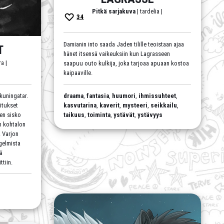
Pitkä sarjakuva
| tardelia |
34
Damianin into saada Jaden tilille teoistaan ajaa
T
hänet itsensä vaikeuksiin kun Lagrasseen
ra |
saapuu outo kulkija, joka tarjoaa apuaan kostoa
kaipaaville.
 kuningatar.
draama
,
fantasia
,
huumori
,
ihmissuhteet
,
oitukset
kasvutarina
,
kaverit
,
mysteeri
,
seikkailu
,
en sisko
taikuus
,
toiminta
,
ystävät
,
ystävyys
n kohtalon
. Varjon
gelmista
hä
tiin.