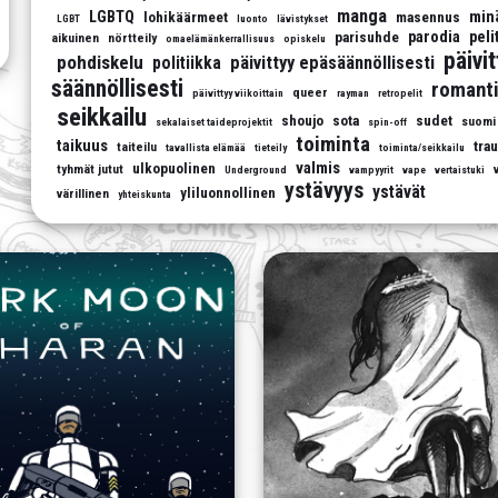
manga
LGBTQ
min
lohikäärmeet
masennus
LGBT
luonto
lävistykset
parodia
peli
parisuhde
aikuinen
nörtteily
omaelämänkerrallisuus
opiskelu
päivi
pohdiskelu
päivittyy epäsäännöllisesti
politiikka
säännöllisesti
romanti
queer
päivittyy viikoittain
rayman
retropelit
seikkailu
shoujo
sota
sudet
suomi
sekalaiset taideprojektit
spin-off
toiminta
taikuus
tra
taiteilu
tavallista elämää
tieteily
toiminta/seikkailu
valmis
ulkopuolinen
tyhmät jutut
Underground
vampyyrit
vape
vertaistuki
ystävyys
ystävät
yliluonnollinen
värillinen
yhteiskunta