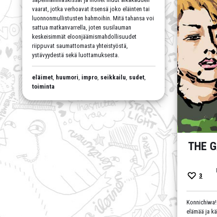
vaarat, jotka verhoavat itsensä joko eläinten tai
luonnonmullistusten hahmoihin. Mitä tahansa voi
sattua matkanvarrella, joten susilauman
keskeisimmät eloonjäämismahdollisuudet
riippuvat saumattomasta yhteistyöstä,
ystävyydestä sekä luottamuksesta.
eläimet
,
huumori
,
impro
,
seikkailu
,
sudet
,
toiminta
THE G
3
Konnichiwa!
elämää ja k