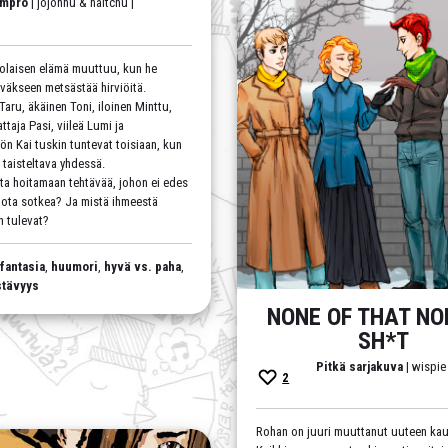
Impro
| jojonnu & haitchu |
olaisen elämä muuttuu, kun he
väkseen metsästää hirviöitä.
Taru, äkäinen Toni, iloinen Minttu,
ttaja Pasi, viileä Lumi ja
ön Kai tuskin tuntevat toisiaan, kun
 taisteltava yhdessä.
ta hoitamaan tehtävää, johon ei edes
hdota sotkea? Ja mistä ihmeestä
in tulevat?
,
fantasia
,
huumori
,
hyvä vs. paha
,
stävyys
NONE OF THAT N
SH*T
Pitkä sarjakuva
| wispie 
2
Rohan on juuri muuttanut uuteen kau