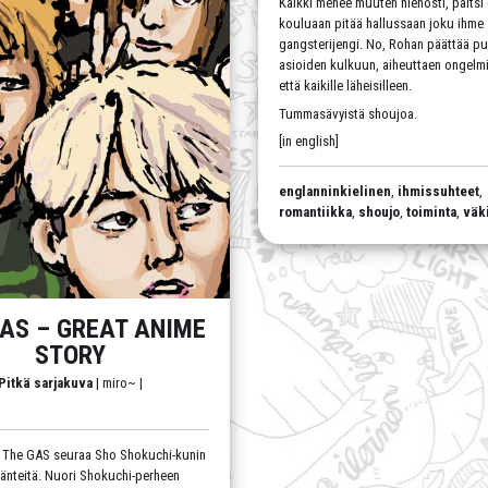
Kaikki menee muuten hienosti, paitsi
kouluaan pitää hallussaan joku ihme
gangsterijengi. No, Rohan päättää p
asioiden kulkuun, aiheuttaen ongelmia
että kaikille läheisilleen.
Tummasävyistä shoujoa.
[in english]
englanninkielinen
,
ihmissuhteet
,
romantiikka
,
shoujo
,
toiminta
,
väk
AS – GREAT ANIME
STORY
Pitkä sarjakuva
| miro~ |
 The GAS seuraa Sho Shokuchi-kunin
äänteitä. Nuori Shokuchi-perheen