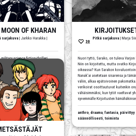
 MOON OF KHARAN
KIRJOITUKSE
ä sarjakuva
| Jarkko Harakka |
Pitkä sarjakuva
| Marja Sii
30
military science fiction-thrilleri.
Nuori tyttö, Sarako, on tuleva Varjon
ivaltaa ja epäsiveellistä
Niin on kirjoitettu, mutta ovatko Kirj
ä.
oikeassa? Kun Sarakon kovaluontoin
psille.
Nanak’ai asetetaan sisarensa ja tämä
n luettavissa alusta loppuun.
väliin, alkaa epätoivoinen pakomatka
verikoirat osoittautuvat kuitenkin on
vähäisimmäksi, kun tytöt vaeltavat y
tio
,
K16
,
sci-fi
,
sota
,
toiminta
,
syvemmälle Kirjoitusten hämähäkinseit
s
,
väkivalta
anthro
,
draama
,
fantasia
,
päivittyy
säännöllisesti
,
toiminta
METSÄSTÄJÄT