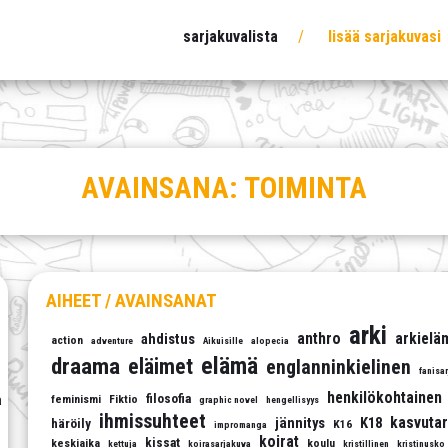
sarjakuvalista
lisää sarjakuvasi
AVAINSANA:
TOIMINTA
AIHEET / AVAINSANAT
arki
anthro
arkielä
ahdistus
action
adventure
Aikuisille
alopecia
elämä
draama
eläimet
englanninkielinen
fanisa
henkilökohtainen
filosofia
a
feminismi
Fiktio
graphic novel
hengellisyys
ihmissuhteet
kasvutar
jännitys
K18
häröily
K16
impromanga
koirat
kissat
keskiaika
koulu
kettuja
koirasarjakuva
kristillinen
kristinusko