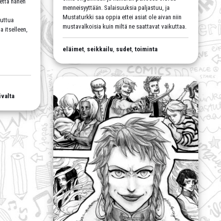
 että hänen
menneisyyttään. Salaisuuksia paljastuu, ja
Mustaturkki saa oppia ettei asiat ole aivan niin
uuttua
mustavalkoisia kuin miltä ne saattavat vaikuttaa.
 itselleen,
eläimet
,
seikkailu
,
sudet
,
toiminta
ivalta