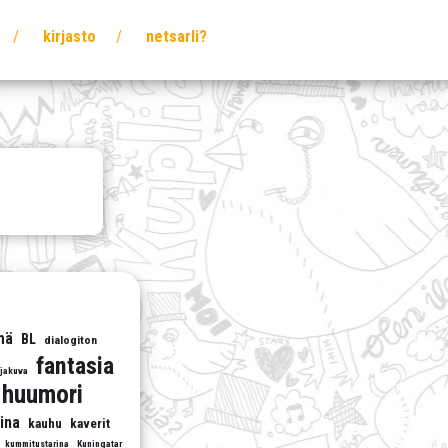
kirjasto
netsarli?
mä
BL
dialogiton
fantasia
rjakuva
huumori
ina
kauhu
kaverit
kummitustarina
Kuningatar