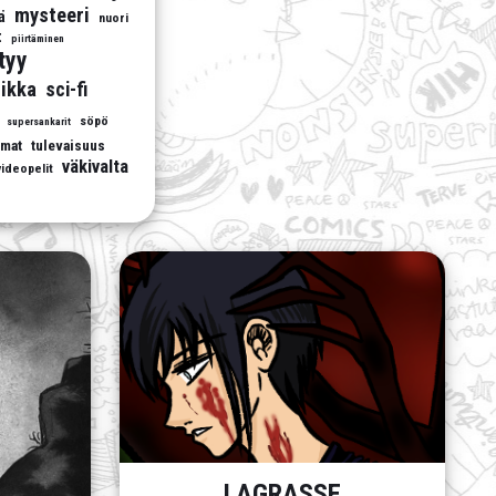
mysteeri
ä
nuori
t
piirtäminen
ttyy
ikka
sci-fi
söpö
supersankarit
umat
tulevaisuus
väkivalta
videopelit
LAGRASSE