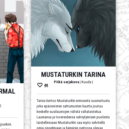
MUSTATURKIN TARINA
Pitkä sarjakuva
| Kuuda |
40
ORMAL
Tarina kertoo Mustaturkki-nimisestä susinartusta
|
joka epäonnisten sattumusten kautta joutuu
keskelle susilaumojen välistä valtataistelua.
Laumansa ja tovereidensa selviytymisen puolesta
taistellessaan Mustaturkki saa myös selvitellä
punkiin.
omia ongelmiaan ja hämärän peitossa olevaa