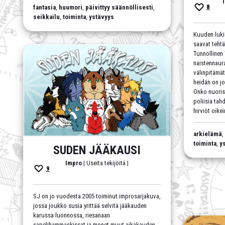
8
fantasia
,
huumori
,
päivittyy säännöllisesti
,
seikkailu
,
toiminta
,
ystävyys
Kuuden luki
saavat tehtä
Tunnollinen 
naistennaura
välinpitämät
heidän on jo
Onko nuoris
poliisia ta
hirviöt oike
arkielämä
toiminta
,
y
SUDEN JÄÄKAUSI
Impro
| Useita tekijöitä |
9
SJ on jo vuodesta 2005 toiminut improsarjakuva,
jossa joukko susia yrittää selvitä jääkauden
karussa luonnossa, riesanaan
sapelihammaskissat ja monet muut aikakauden