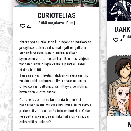
CURIOTELIAS
Pitkä sarjakuva
| Rom |
21
DARK
Pitk
3
Yhtenä yönä Perlalunen kuningaspari murhataan
ja syylliset pakenevat samalla jättäen jälkeen
ainoan lapsensa, Benjin. Kuluu melkein
236-sivuinen 
kymmenen vuotta, ennen kuin Benji saa vihjeen
Sisältää väk
vanhempiensa olinpaikasta ja päättää lähteä
kielenkäyttö
etsimään heitä.
Ei sovellu la
Samaan aikaan, noitia nähdään yhä useammin,
Sarjakuva o
vaikka kaikki taikuus kiellettiin vuosia sitten.
Onko se vain sattumaa vai liittyykö se murhaan
action
,
Fik
kymmenen vuotta sitten?
tulevaisuu
Curiotelias on pitkä fantasiatarina, missä
käsitellään muun muassa sitä, millaisia taakkoja
perheissä voidaan jättää toisten harteille. Onko
veri vettä sakeampaa ja miksi sillä on väliä, vai
onko sillä ollenkaan?