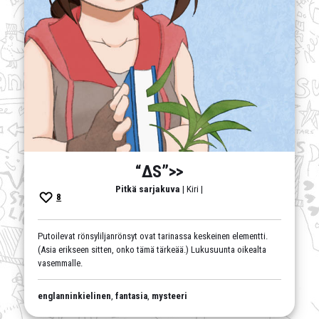
“ΔS”>>
Pitkä sarjakuva
| Kiri |
8
Putoilevat rönsyliljanrönsyt ovat tarinassa keskeinen elementti.
(Asia erikseen sitten, onko tämä tärkeää.) Lukusuunta oikealta
vasemmalle.
englanninkielinen
,
fantasia
,
mysteeri