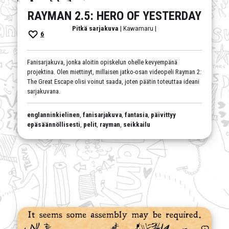
RAYMAN 2.5: HERO OF YESTERDAY
Pitkä sarjakuva
| Kawamaru |
6
Fanisarjakuva, jonka aloitin opiskelun ohelle kevyempänä
projektina. Olen miettinyt, millaisen jatko-osan videopeli Rayman 2:
The Great Escape olisi voinut saada, joten päätin toteuttaa ideani
sarjakuvana.
englanninkielinen
,
fanisarjakuva
,
fantasia
,
päivittyy
epäsäännöllisesti
,
pelit
,
rayman
,
seikkailu