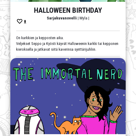
HALLOWEEN BIRTHDAY
Sarjakuvanovelli
| Myla |
8
On karkkien ja kepposten aika.
Veljekset Seppo ja Kyösti käyvät Halloweenin karkki tai kepponen
kieroksella ja jatkavat siitä kaverinsa synttärijuhliin.
arki
,
draama
,
englanninkielinen
,
hyväntuulisuus
,
ihmissuhteet
,
valmis
,
ystävät
,
ystävyys