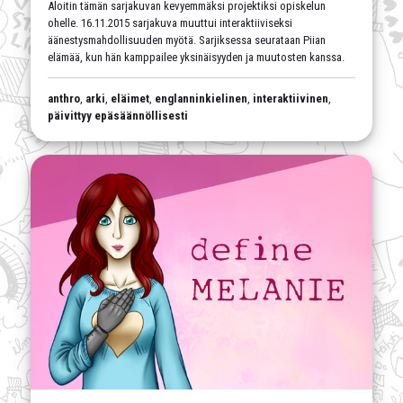
Aloitin tämän sarjakuvan kevyemmäksi projektiksi opiskelun
ohelle. 16.11.2015 sarjakuva muuttui interaktiiviseksi
äänestysmahdollisuuden myötä. Sarjiksessa seurataan Piian
elämää, kun hän kamppailee yksinäisyyden ja muutosten kanssa.
anthro
,
arki
,
eläimet
,
englanninkielinen
,
interaktiivinen
,
päivittyy epäsäännöllisesti