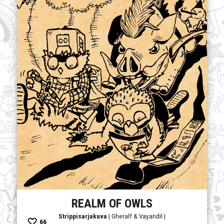
REALM OF OWLS
Strippisarjakuva
| Gheralf & Vayandil |
66