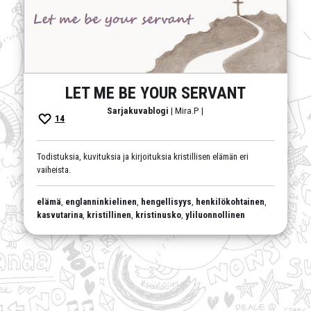
LET ME BE YOUR SERVANT
Sarjakuvablogi
| Mira.P |
14
Todistuksia, kuvituksia ja kirjoituksia kristillisen elämän eri
vaiheista.
elämä
,
englanninkielinen
,
hengellisyys
,
henkilökohtainen
,
kasvutarina
,
kristillinen
,
kristinusko
,
yliluonnollinen