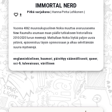
IMMORTAL NERD
Pitkä sarjakuva
| Hanna-Pirita Lehkonen |
9
Vuonna 4062 muunsukupuolinen Nokia muuttaa avaruusasema
New Raumalta asumaan maan päälle tutkiakseen historiallisia
2010-2020 luvun meemejä. Matkallaan Nokia löytää paljon uusia
ystäviä, epäonnistuu täysin opinnoissaan ja alkaa selvittämään
suuria mysteerejä.
englanninkielinen
,
huumori
,
päivittyy säännöllisesti
,
queer
,
sci-fi
,
tulevaisuus
,
värillinen