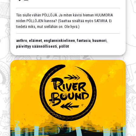
Täs siulle vähän PÖLLÖJÄ. Ja miten kävisi hieman HUUMORIA
niiden PÖLLÖJEN kanssa? (Saattaa sisältää myös SATIIRIA. Ei
tiedetä miks, mut siellähän on. Ole hyvä.)
anthro
,
eläimet
,
englanninkielinen
,
fantasia
,
huumori
,
päivittyy säännöllisesti
,
pöllöt