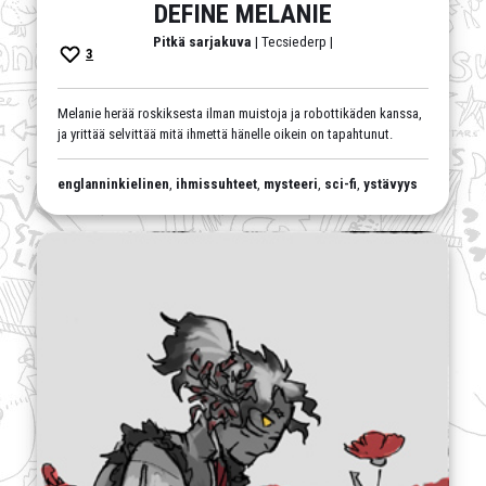
DEFINE MELANIE
Pitkä sarjakuva
| Tecsiederp |
3
Melanie herää roskiksesta ilman muistoja ja robottikäden kanssa,
ja yrittää selvittää mitä ihmettä hänelle oikein on tapahtunut.
englanninkielinen
,
ihmissuhteet
,
mysteeri
,
sci-fi
,
ystävyys