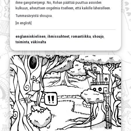
ihme gangsterijengi. No, Rohan päättää puuttua asioiden
kulkuun, aiheuttaen ongelmia itselleen, että kaikille läheisilleen.
Tummasävyistä shoujoa.
[in english]
englanninkielinen
,
ihmissuhteet
,
romantiikka
,
shoujo
,
toiminta
,
väkivalta