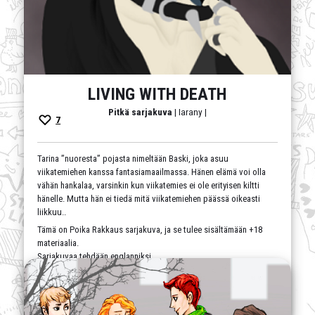
LIVING WITH DEATH
Pitkä sarjakuva
| Iarany |
7
Tarina ”nuoresta” pojasta nimeltään Baski, joka asuu
viikatemiehen kanssa fantasiamaailmassa. Hänen elämä voi olla
vähän hankalaa, varsinkin kun viikatemies ei ole erityisen kiltti
hänelle. Mutta hän ei tiedä mitä viikatemiehen päässä oikeasti
liikkuu..
Tämä on Poika Rakkaus sarjakuva, ja se tulee sisältämään +18
materiaalia.
Sarjakuvaa tehdään englanniksi.
BL
,
englanninkielinen
,
fantasia
,
K18
,
päivittyy
epäsäännöllisesti
,
romantiikka
,
seksi
,
yaoi