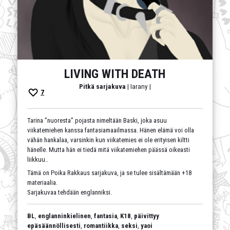
LIVING WITH DEATH
Pitkä sarjakuva
| Iarany |
7
Tarina ”nuoresta” pojasta nimeltään Baski, joka asuu
viikatemiehen kanssa fantasiamaailmassa. Hänen elämä voi olla
vähän hankalaa, varsinkin kun viikatemies ei ole erityisen kiltti
hänelle. Mutta hän ei tiedä mitä viikatemiehen päässä oikeasti
liikkuu..
Tämä on Poika Rakkaus sarjakuva, ja se tulee sisältämään +18
materiaalia.
Sarjakuvaa tehdään englanniksi.
BL
,
englanninkielinen
,
fantasia
,
K18
,
päivittyy
epäsäännöllisesti
,
romantiikka
,
seksi
,
yaoi