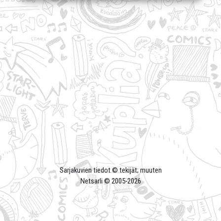
Sarjakuvien tiedot © tekijät; muuten
Netsarli © 2005-
2026