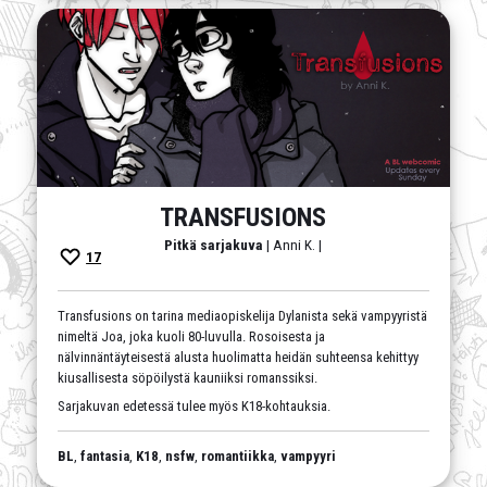
TRANSFUSIONS
Pitkä sarjakuva
| Anni K. |
17
Transfusions on tarina mediaopiskelija Dylanista sekä vampyyristä
nimeltä Joa, joka kuoli 80-luvulla. Rosoisesta ja
nälvinnäntäyteisestä alusta huolimatta heidän suhteensa kehittyy
kiusallisesta söpöilystä kauniiksi romanssiksi.
Sarjakuvan edetessä tulee myös K18-kohtauksia.
BL
,
fantasia
,
K18
,
nsfw
,
romantiikka
,
vampyyri