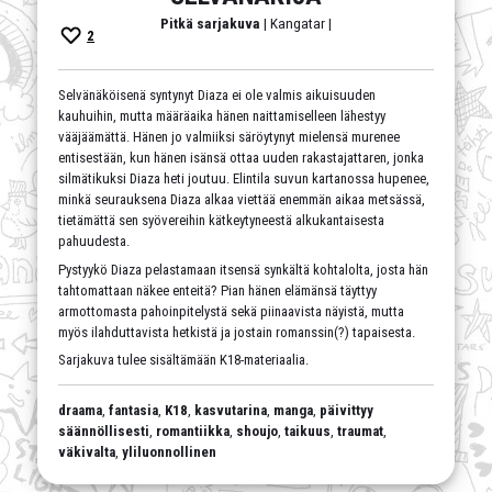
Pitkä sarjakuva
| Kangatar |
2
Selvänäköisenä syntynyt Diaza ei ole valmis aikuisuuden
kauhuihin, mutta määräaika hänen naittamiselleen lähestyy
vääjäämättä. Hänen jo valmiiksi säröytynyt mielensä murenee
entisestään, kun hänen isänsä ottaa uuden rakastajattaren, jonka
silmätikuksi Diaza heti joutuu. Elintila suvun kartanossa hupenee,
minkä seurauksena Diaza alkaa viettää enemmän aikaa metsässä,
tietämättä sen syövereihin kätkeytyneestä alkukantaisesta
pahuudesta.
Pystyykö Diaza pelastamaan itsensä synkältä kohtalolta, josta hän
tahtomattaan näkee enteitä? Pian hänen elämänsä täyttyy
armottomasta pahoinpitelystä sekä piinaavista näyistä, mutta
myös ilahduttavista hetkistä ja jostain romanssin(?) tapaisesta.
Sarjakuva tulee sisältämään K18-materiaalia.
draama
,
fantasia
,
K18
,
kasvutarina
,
manga
,
päivittyy
säännöllisesti
,
romantiikka
,
shoujo
,
taikuus
,
traumat
,
väkivalta
,
yliluonnollinen