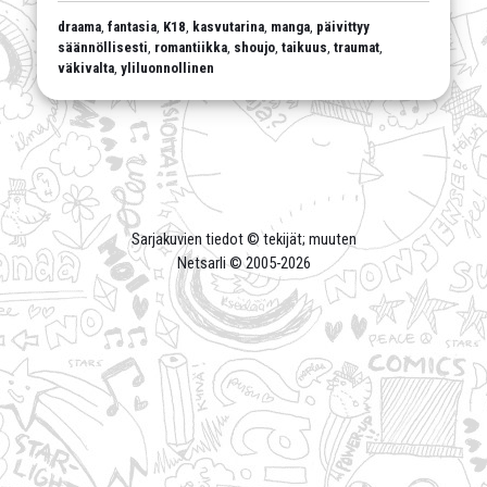
draama
,
fantasia
,
K18
,
kasvutarina
,
manga
,
päivittyy
säännöllisesti
,
romantiikka
,
shoujo
,
taikuus
,
traumat
,
väkivalta
,
yliluonnollinen
Sarjakuvien tiedot © tekijät; muuten
Netsarli © 2005-
2026