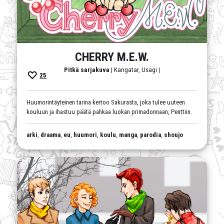
CHERRY M.E.W.
Pitkä sarjakuva
| Kangatar, Usagi |
25
Huumorintäyteinen tarina kertoo Sakurasta, joka tulee uuteen
kouluun ja ihastuu päätä pahkaa luokan primadonnaan, Penttiin.
arki
,
draama
,
eu
,
huumori
,
koulu
,
manga
,
parodia
,
shoujo