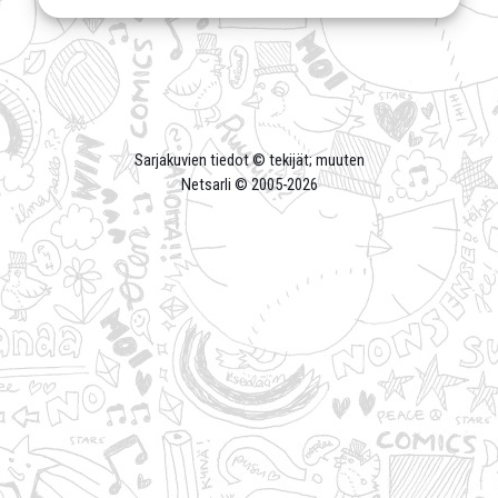
Sarjakuvien tiedot © tekijät; muuten
Netsarli © 2005-
2026