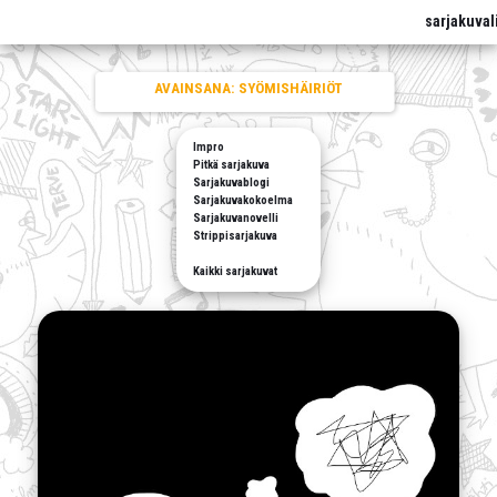
sarjakuval
AVAINSANA:
SYÖMISHÄIRIÖT
Impro
Pitkä sarjakuva
Sarjakuvablogi
Sarjakuvakokoelma
Sarjakuvanovelli
Strippisarjakuva
Kaikki sarjakuvat