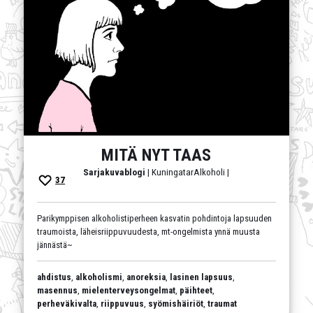
MITÄ NYT TAAS
Sarjakuvablogi
| KuningatarAlkoholi |
37
Parikymppisen alkoholistiperheen kasvatin pohdintoja lapsuuden
traumoista, läheisriippuvuudesta, mt-ongelmista ynnä muusta
jännästä~
ahdistus
,
alkoholismi
,
anoreksia
,
lasinen lapsuus
,
masennus
,
mielenterveysongelmat
,
päihteet
,
perheväkivalta
,
riippuvuus
,
syömishäiriöt
,
traumat